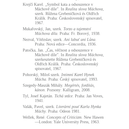
Krejčí Karel. „Symbol kata a odsouzence v
Máchově díle”. In
Realita slova Máchova
,
szerk. Růžena Grebeničková és Oldřich
Králík. Praha: Československý spisovatel,
1967.
Mukařovský, Jan, szerk.
Torzo a tajemství
Máchova díla
. Praha: Fr. Borový, 1938.
Nezval, Vítĕzslav, szerk.
Ani labuť ani Lůna
.
Praha: Nová edice—Concordia, 1936.
Patočka, Jan. „Čas, vĕčnost a odsouzence v
Máchovĕ díle”. In
Realita slova Máchova
,
szerkesztette Růžena Grebeničková és
Oldřich Králík. Praha: Československý
spisovatel, 1967.
Pohorský, Miloš szerk.
Intimní Karel Hynek
Mácha
. Praha: Český spisovatel, 1993.
Szegedy-Maszák Mihály.
Megértés, fordítás,
kánon
. Pozsony: Kalligram, 2008.
Tyl, Josef Kajetán.
Tichá srdce
. Praha: Jan Voves,
1941.
Vašák, Pavel, szerk.
Literární pouť Karla Hynka
Máchy
. Praha: Odeon 1981.
Wellek, René.
Concepts of Criticizm
. New Hawen
—London: Yale University Press, 1963.