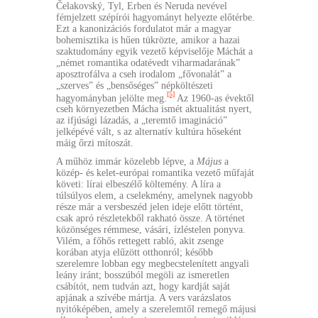
Čelakovský, Tyl, Erben és Neruda nevével
fémjelzett szépírói hagyományt helyezte előtérbe.
Ezt a kanonizációs fordulatot már a magyar
bohemisztika is hűen tükrözte, amikor a hazai
szaktudomány egyik vezető képviselője Máchát a
„német romantika odatévedt viharmadarának”
aposztrofálva a cseh irodalom „fővonalát” a
„szerves” és „bensőséges” népköltészeti
[5]
hagyományban jelölte meg.
Az 1960-as évektől
cseh környezetben Mácha ismét aktualitást nyert,
az ifjúsági lázadás, a „teremtő imagináció”
jelképévé vált, s az alternatív kultúra hőseként
máig őrzi mítoszát.
A műhöz immár közelebb lépve, a
Május
a
közép- és kelet-európai romantika vezető műfaját
követi: lírai elbeszélő költemény. A líra a
túlsúlyos elem, a cselekmény, amelynek nagyobb
része már a versbeszéd jelen ideje előtt történt,
csak apró részletekből rakható össze. A történet
közönséges rémmese, vásári, ízléstelen ponyva.
Vilém, a főhős rettegett rabló, akit zsenge
korában atyja elűzött otthonról; később
szerelemre lobban egy megbecstelenített angyali
leány iránt; bosszúból megöli az ismeretlen
csábítót, nem tudván azt, hogy kardját saját
apjának a szívébe mártja. A vers varázslatos
nyitóképében, amely a szerelemtől remegő májusi