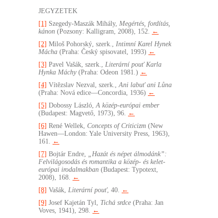
JEGYZETEK
[1]
Szegedy-Maszák Mihály,
Megértés, fordítás,
kánon
(Pozsony: Kalligram, 2008), 152.
←
[2]
Miloš Pohorský, szerk.,
Intimní Karel Hynek
Mácha
(Praha: Český spisovatel, 1993)
←
[3]
Pavel Vašák, szerk.,
Literární pouť Karla
Hynka Máchy
(Praha: Odeon 1981.)
←
[4]
Vítĕzslav Nezval, szerk.,
Ani labuť ani Lůna
(Praha: Nová edice—Concordia, 1936)
←
[5]
Dobossy László,
A közép-európai ember
(Budapest: Magvető, 1973), 96.
←
[6]
René Wellek,
Concepts of Criticizm
(New
Hawen—London: Yale University Press, 1963),
161.
←
[7]
Bojtár Endre,
„Hazát és népet álmodánk”:
Felvilágosodás és romantika a közép- és kelet-
európai irodalmakban
(Budapest: Typotext,
2008), 168.
←
[8]
Vašák,
Literární pouť
, 40.
←
[9]
Josef Kajetán Tyl,
Tichá srdce
(Praha: Jan
Voves, 1941), 298.
←