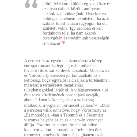
költő! Mekkora különbség van közte és
az olyan dalnok között, amilyenre
nekünk van szükségünk! Hynekre én
boldogan emelném tekintetem, ha az ír
sziklák fölött látnám ragyogni, ha ott
született volna. Így azonban el kell
fordulnom tőle, ha nem akarok
tévelygésén és irodalmunk veszteségén
[9]
siránkozni.
A nemzet és az egyén dualizmusához a közép-
európai romantika legrangosabb műveiben
további filozófiai kérdések társulnak. Mickiewicz
és Vörösmarty esetében jól kimutatható az a
kettősség, hogy egyfelől laicizálják a történelmet,
másrészt a természetet metafizikai
tulajdonságokkal látják el. A világegyetemet a jó
és a rossz küzdelmének porondjává avatják,
ahonnét Isten kiűzetett, ahol a szabadság
[10]
uralkodik, a végtelen Természet vallása.
Ebben
a keretben válik érthetővé, hogy Vörösmarty az
„Éj monológjá”-ban a Teremtő és a Teremtett
viszonya helyébe az én és a nem-én viszonyát
állítja. Eszerint az ember történelmi műve
kudarcot vallott, s maradt az értelmetlen üres
természet, amelynek nincs célja, „hanem csak