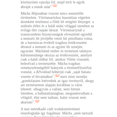
közönyösen rajzolja föl, majd törli le egyik
[11]
ábráját a másik után”.
Mácha
Május
ában viszont nincs semmiféle
történelem. Vörösmartyhoz hasonlóan végtelen
álomként értelmezi a földi lét mögötti lényeget: a
születés előtti és a halál utáni világgal szemben az
evilági élet csupán látszat. Vörösmartynál a
transzcendens bizonyosságok elvesztését egyedül
a nemzeti lét jövőjébe vetett hit pótolhatta volna,
de a harmincas évektől tragikus értékvesztést
ábrázol a nemzeti és az egyéni lét szintjén
egyaránt. Máchánál ember és természet talányos
különneműsége okozza az értékvesztést, amelyet
csak a halál oldhat föl: amikor Vilém visszatér,
beleolvad a természetbe. Mácha tragikus
reménytelenségéből hiányzik a történetfilozófiai
vonulat, a
Křivoklad
hóhérját csak „saját bánata
[12]
vezette el hivatásához”,
mert mint mondja:
„gondolataim letévedtek az igaz ösvényről, ahogy
azt természetem alapján korábban is várni
lehetett: elhagyván a vallást, nem hittem
Istenben, a halhatatlanságban, megundorodtam a
világtól, élni nem tudtam, halni viszont nem
[13]
akartam”.
A mai mértékadó cseh irodalomtörténeti
összefoglalás így fogalmaz: Mácha „nem tartozik