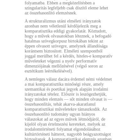
folyamatba. Ebben a megközelítésben a
szingularitás legfeljebb csak díszítő eleme lehet
az összehasonlító elemzésnek.
A strukturalizmus utáni elméleti irányzatok
azonban nem véletlenül kérdőjelezik meg a
komparatisztika eddigi gyakorlatát. Köztudott,
hogy a művek olvasatokban léteznek, a befogadó
hatalmas szövegkorpusz birtokában tekint az
éppen olvasott szövegre, amelynek állandósága
korántsem biztosított. Elméleti szempontból
joggal merülhet fel a kérdés, hiteles-e komparatív
műveleteket végezni a nyelv performatív
dimenziójának mellőzésével (végső soron az
esztétikum leértékelésével).
A nemleges válasz dacára érdemel némi védelmet
a mai komparatisztika minőségi része, amely
szemantikai és poetikai jegyek alapján irodalmi
irányzatokat tételez. Először is leszögezhetjük,
hogy minden elemzés — sőt minden olvasat is —
összehasonlítás, tehát akarva-akaratlanul
komparatisztikai műveletekre támaszkodik. Az
összehasonlító tudomány ugyan hiányos
válaszokat ad az egyes művek létmódjáról, de
kijelöl olyan értelmezési kereteket, melyek az
irodalomtörténeti folyamat elgondolásához
kultúrtörténeti hátteret, nagyobb beágyazottságot
biztosítanak. A komparatisztikai elemzés azonban