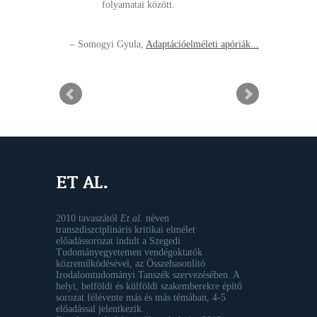
folyamatai között.
Somogyi Gyula
Adaptációelméleti apóriák...
ET AL.
2010 tavaszától
Et al.
néven
transzdiszciplináris kritikai elmélet
előadássorozat indult a Szegedi
Tudományegyetemen vendégoktatók
közreműködésével, az Összehasonlító
Irodalomtudományi Tanszék szervezésében. A
helyi, belföldi és külföldi szakemberekre építő
sorozat félévente más és más témában, 4-5
előadással jelentkezik.