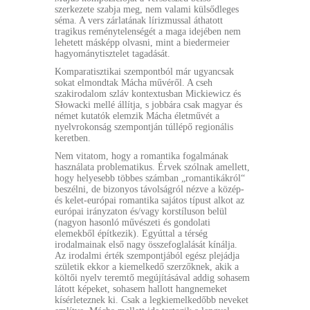
szerkezete szabja meg, nem valami külsődleges
séma. A vers zárlatának lírizmussal áthatott
tragikus reménytelenségét a maga idejében nem
lehetett másképp olvasni, mint a biedermeier
hagyománytisztelet tagadását.
Komparatisztikai szempontból már ugyancsak
sokat elmondtak Mácha művéről. A cseh
szakirodalom szláv kontextusban Mickiewicz és
Słowacki mellé állítja, s jobbára csak magyar és
német kutatók elemzik Mácha életművét a
nyelvrokonság szempontján túllépő regionális
keretben.
Nem vitatom, hogy a romantika fogalmának
használata problematikus. Érvek szólnak amellett,
hogy helyesebb többes számban „romantikákról“
beszélni, de bizonyos távolságról nézve a közép-
és kelet-európai romantika sajátos típust alkot az
európai irányzaton és/vagy korstíluson belül
(nagyon hasonló művészeti és gondolati
elemekből építkezik). Egyúttal a térség
irodalmainak első nagy összefoglalását kínálja.
Az irodalmi érték szempontjából egész plejádja
születik ekkor a kiemelkedő szerzőknek, akik a
költői nyelv teremtő megújításával addig sohasem
látott képeket, sohasem hallott hangnemeket
kísérleteznek ki. Csak a legkiemelkedőbb neveket