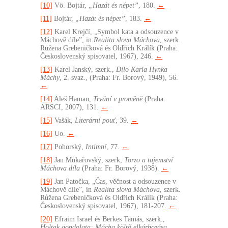
[10]
Vö. Bojtár,
„Hazát és népet”
, 180.
←
[11]
Bojtár,
„Hazát és népet”
, 183.
←
[12]
Karel Krejčí, „Symbol kata a odsouzence v
Máchově díle”, in
Realita slova Máchova
, szerk.
Růžena Grebeničková és Oldřich Králík (Praha:
Československý spisovatel, 1967), 246.
←
[13]
Karel Janský, szerk.,
Dílo Karla Hynka
Máchy
, 2. svaz., (Praha: Fr. Borový, 1949), 56.
←
[14]
Aleš Haman,
Trvání v proměně
(Praha:
ARSCI, 2007), 131.
←
[15]
Vašák,
Literární pouť
, 39.
←
[16]
Uo.
←
[17]
Pohorský,
Intimní
, 77.
←
[18]
Jan Mukařovský, szerk,
Torzo a tajemství
Máchova díla
(Praha: Fr. Borový, 1938).
←
[19]
Jan Patočka, „Čas, vĕčnost a odsouzence v
Máchovĕ díle”, in
Realita slova Máchova
, szerk.
Růžena Grebeničková és Oldřich Králík (Praha:
Československý spisovatel, 1967), 181-207.
←
[20]
Efraim Israel és Berkes Tamás, szerk.,
Holtak gondolata: Mácha költő elkárhozása,