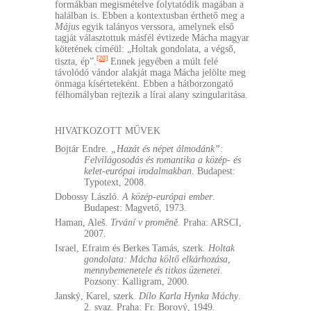
formákban megismételve folytatódik magában a
halálban is. Ebben a kontextusban érthető meg a
Május
egyik talányos verssora, amelynek első
tagját választottuk másfél évtizede Mácha magyar
kötetének címéül: „Holtak gondolata, a végső,
[20]
tiszta, ép”.
Ennek jegyében a múlt felé
távolódó vándor alakját maga Mácha jelölte meg
önmaga kísérteteként. Ebben a hátborzongató
félhomályban rejtezik a lírai alany szingularitása.
HIVATKOZOTT MŰVEK
Bojtár Endre.
„Hazát és népet álmodánk”:
Felvilágosodás és romantika a közép- és
kelet-európai irodalmakban
. Budapest:
Typotext, 2008.
Dobossy László.
A közép-európai ember
.
Budapest: Magvető, 1973.
Haman, Aleš.
Trvání v proměně
. Praha: ARSCI,
2007.
Israel, Efraim és Berkes Tamás, szerk.
Holtak
gondolata: Mácha költő elkárhozása,
mennybemenetele és titkos üzenetei
.
Pozsony: Kalligram, 2000.
Janský, Karel, szerk.
Dílo Karla Hynka Máchy
.
2. svaz. Praha: Fr. Borový, 1949.