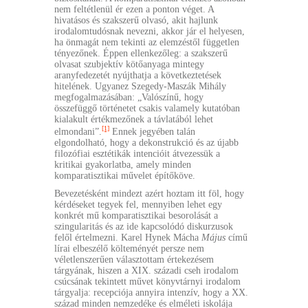
nem feltétlenül ér ezen a ponton véget. A
hivatásos és szakszerű olvasó, akit hajlunk
irodalomtudósnak nevezni, akkor jár el helyesen,
ha önmagát nem tekinti az elemzéstől független
tényezőnek. Éppen ellenkezőleg: a szakszerű
olvasat szubjektív kötőanyaga mintegy
aranyfedezetét nyújthatja a következtetések
hitelének. Ugyanez Szegedy-Maszák Mihály
megfogalmazásában: „Valószínű, hogy
összefüggő történetet csakis valamely kutatóban
kialakult értékmezőnek a távlatából lehet
[1]
elmondani”.
Ennek jegyében talán
elgondolható, hogy a dekonstrukció és az újabb
filozófiai esztétikák intencióit átvezessük a
kritikai gyakorlatba, amely minden
komparatisztikai művelet építőköve.
Bevezetésként mindezt azért hoztam itt föl, hogy
kérdéseket tegyek fel, mennyiben lehet egy
konkrét mű komparatisztikai besorolását a
szingularitás és az ide kapcsolódó diskurzusok
felől értelmezni. Karel Hynek Mácha
Május
című
lírai elbeszélő költeményét persze nem
véletlenszerűen választottam értekezésem
tárgyának, hiszen a XIX. századi cseh irodalom
csúcsának tekintett művet könyvtárnyi irodalom
tárgyalja: recepciója annyira intenzív, hogy a XX.
század minden nemzedéke és elméleti iskolája