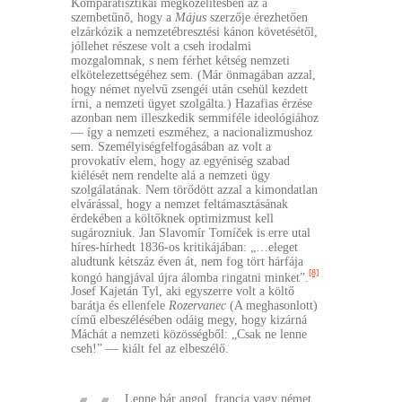
Komparatisztikai megközelítésben az a
szembetűnő, hogy a
Május
szerzője érezhetően
elzárkózik a nemzetébresztési kánon követésétől,
jóllehet részese volt a cseh irodalmi
mozgalomnak, s nem férhet kétség nemzeti
elkötelezettségéhez sem. (Már önmagában azzal,
hogy német nyelvű zsengéi után csehül kezdett
írni, a nemzeti ügyet szolgálta.) Hazafias érzése
azonban nem illeszkedik semmiféle ideológiához
— így a nemzeti eszméhez, a nacionalizmushoz
sem. Személyiségfelfogásában az volt a
provokatív elem, hogy az egyéniség szabad
kiélését nem rendelte alá a nemzeti ügy
szolgálatának. Nem törődött azzal a kimondatlan
elvárással, hogy a nemzet feltámasztásának
érdekében a költőknek optimizmust kell
sugározniuk. Jan Slavomír Tomíček is erre utal
híres-hírhedt 1836-os kritikájában: „…eleget
aludtunk kétszáz éven át, nem fog tört hárfája
[8]
kongó hangjával újra álomba ringatni minket”.
Josef Kajetán Tyl, aki egyszerre volt a költő
barátja és ellenfele
Rozervanec
(A meghasonlott)
című elbeszélésében odáig megy, hogy kizárná
Máchát a nemzeti közösségből: „Csak ne lenne
cseh!” — kiált fel az elbeszélő.
Lenne bár angol, francia vagy német