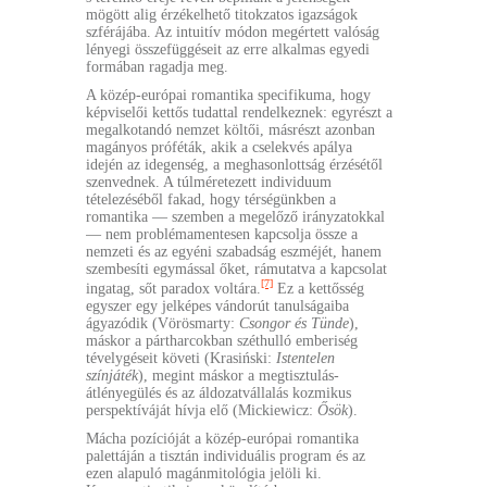
mögött alig érzékelhető titokzatos igazságok
szférájába. Az intuitív módon megértett valóság
lényegi összefüggéseit az erre alkalmas egyedi
formában ragadja meg.
A közép-európai romantika specifikuma, hogy
képviselői kettős tudattal rendelkeznek: egyrészt a
megalkotandó nemzet költői, másrészt azonban
magányos próféták, akik a cselekvés apálya
idején az idegenség, a meghasonlottság érzésétől
szenvednek. A túlméretezett individuum
tételezéséből fakad, hogy térségünkben a
romantika — szemben a megelőző irányzatokkal
— nem problémamentesen kapcsolja össze a
nemzeti és az egyéni szabadság eszméjét, hanem
szembesíti egymással őket, rámutatva a kapcsolat
[7]
ingatag, sőt paradox voltára.
Ez a kettősség
egyszer egy jelképes vándorút tanulságaiba
ágyazódik (Vörösmarty:
Csongor és Tünde
),
máskor a pártharcokban széthulló emberiség
tévelygéseit követi (Krasiński:
Istentelen
színjáték
), megint máskor a megtisztulás-
átlényegülés és az áldozatvállalás kozmikus
perspektíváját hívja elő (Mickiewicz:
Ősök
).
Mácha pozícióját a közép-európai romantika
palettáján a tisztán individuális program és az
ezen alapuló magánmitológia jelöli ki.