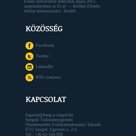
Ennek testvéreként indítottuk útjára 2013
szeptemberében az
Et al. — Kritikai Elmélet
Online
kötetsorozatot.
Tovább...
KÖZÖSSÉG
Facebook
Twitter
LinkedIn
RSS csatorna
KAPCSOLAT
fogarasi@hung.u-szeged.hu
Szegedi Tudományegyetem
Összehasonlító Irodalomtudományi Tanszék
6722 Szeged, Egyetem u. 2-6.
Tel.: +36-62-544-828