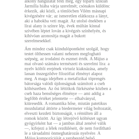
alkony hangulatát festi meg, egy tóparti sziklán
Jarmilla hiába várja szerelmét; csónakos küldönc
érkezik, aki közli, a tömlöcben Vilém másnapi
kivégzésére vár; az ismeretlen elátkozza a lányt,
aki a habokba veti magát. Az utolsó énekben a
lírai alany is színre lép, évek múltán kínnal
szívében léptet lován a kivégzés színhelyén, és
kihívóan azonosítja magát a bukott
szerelmesekkel.
Ám mindez csak kiindulópontként szolgál, hogy
testet ölthessen valami nehezen megfogható
szépség, az irodalmi és eszmei érték. A
Május
a
mai olvasó számára természeti és szerelmi líra: a
nyelv költői erejének virtuóz kiaknázása, amely
lassan összegződve filozófiai élményt alapoz
meg. A maga idejében a metafizikai töprengés
bátorsága valódi újdonságnak számított a cseh
költészetben. Az ősi léttitkok fürkészése közben a
cseh haza bensőséges élménye — ami addig a
legfőbb értéket jelentette — elhalványul,
kiüresedik. A romantika hőse, miután patetikus
mozdulattal áttörte a biedermeier világ boltozatát,
elveszti kezdeti biztonságát, s rémülten áll a
romok között. Az így létrejövő költészet ugyan
gyógyírként hat — a jambus által zenévé válik
—, kifejezi a lélek rezdüléseit, de nem fordítható
le a társadalmi önmeghatározás nyelvére. A
Május
kompozícióját a versbeszéd belső