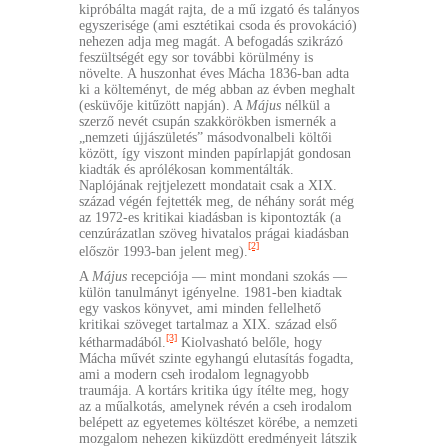
kipróbálta magát rajta, de a mű izgató és talányos
egyszerisége (ami esztétikai csoda és provokáció)
nehezen adja meg magát. A befogadás szikrázó
feszültségét egy sor további körülmény is
növelte. A huszonhat éves Mácha 1836-ban adta
ki a költeményt, de még abban az évben meghalt
(esküvője kitűzött napján). A
Május
nélkül a
szerző nevét csupán szakkörökben ismernék a
„nemzeti újjászületés” másodvonalbeli költői
között, így viszont minden papírlapját gondosan
kiadták és aprólékosan kommentálták.
Naplójának rejtjelezett mondatait csak a XIX.
század végén fejtették meg, de néhány sorát még
az 1972-es kritikai kiadásban is kipontozták (a
cenzúrázatlan szöveg hivatalos prágai kiadásban
[2]
először 1993-ban jelent meg).
A
Május
recepciója — mint mondani szokás —
külön tanulmányt igényelne. 1981-ben kiadtak
egy vaskos könyvet, ami minden fellelhető
kritikai szöveget tartalmaz a XIX. század első
[3]
kétharmadából.
Kiolvasható belőle, hogy
Mácha művét szinte egyhangú elutasítás fogadta,
ami a modern cseh irodalom legnagyobb
traumája. A kortárs kritika úgy ítélte meg, hogy
az a műalkotás, amelynek révén a cseh irodalom
belépett az egyetemes költészet körébe, a nemzeti
mozgalom nehezen kiküzdött eredményeit látszik