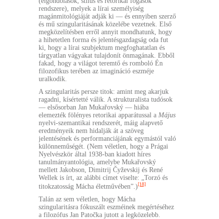
(elgondolások, stílus és retorikai fogások
rendszere), melyek a lírai személyiség
magánmitológiáját adják ki — és ennyiben szerző
és mű szingularitásának közelébe vezetnek. Első
megközelítésben erről annyit mondhatunk, hogy
a hihetetlen forma és jelentésgazdagság oda fut
ki, hogy a lírai szubjektum megfoghatatlan és
tárgyatlan vágyakat tulajdonít önmagának. Ebből
fakad, hogy a világot teremtő és romboló Én
filozofikus terében az imagináció eszméje
uralkodik.
A szingularitás persze titok: amint meg akarjuk
ragadni, kísértetté válik. A strukturalista tudósok
— elsősorban Jan Mukařovský — hiába
elemezték fölényes retorikai apparátussal a
Május
nyelvi-szemantikai rendszerét, máig alapvető
eredményeik nem hidalják át a szöveg
jelentésének és performanciájának egymástól való
különneműségét. (Nem véletlen, hogy a Prágai
Nyelvészkör által 1938-ban kiadott híres
tanulmányantológia, amelybe Mukařovský
mellett Jakobson, Dimitrij Čyževskij és René
Wellek is írt, az alábbi címet viselte: „Torzó és
[18]
titokzatosság Mácha életművében”.)
Talán az sem véletlen, hogy Mácha
szingularitásra fókuszált eszméinek megértéséhez
a filozófus Jan Patočka jutott a legközelebb.