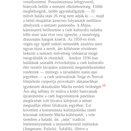
veszélyeztetni. Pesszimizmusa lefegyverző,
hiányzik belőle a nemzeti elkötelezettség. Előbb
megbélyegzik, utóbb agyonhallgatják — fő
művét halála után 26 évig nem adják ki —, majd
a belső elsajátítás keserves folyamatát mellőzve
áthelyezik a nemzeti panteonba. A
Május
kánonszerű beillesztése a cseh kulturális tudatba
több mint száz évet vesz igénybe, s mindvégig
disszonáns hangok kísérik. Az 1850-es évek
végén egy újabb induló nemzedék zászlóra meri
ugyan tűzni a nevét, ám költészete rövidesen
bekerül a nemzeti műveltség védsáncai mögé:
integrálódik és elszürkül… Amikor 1936-ban
halálának századik évfordulóján a cseh kulturális
élet vezetői hivatalos színezetű megemlékezéseket
rendeztek — mintegy a társadalmi status quo
jegyében — a cseh szürrealisták Teige és Nezval
fémjelezte csoportja provokatív almanachban
[4]
igyekezett aktualizálni Mácha eredeti örökségét.
Ám alig néhány év múlva a költő hamvainak
újratemetése a cseh hagyományok patetikus
megőrzését volt hivatva kifejezni a német
megszállás elleni tiltakozás jegyében. Ezt
követően a kommunista kultúrpolitika ismét
kínosnak tekinette Mácha költészetét, s vele
szemben a haladó, ún. „népi” tradíció
letéteményesének a nemzetébresztő tudósokat
(Jungmann, Palacký, Šafařík), illetve a