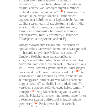
az isten elleni titáni lázadó romantikus
típusához”, „…nála túlsúlyban csak a csalódás
tragikus érzése van, amelyet enyhít a minden
[14]
mulandót érintő együttérzés”.
A közép-európai
romantika palettáján Mácha a „létbe vetett”
egzisztencia költőihez áll a legközelebb. Amikor
az általa teremtett lírai szubjektum a halott Föld
és a kozmikus üresség látomásától szenved,
hasonlóan szembesül a természet közömbös
körforgásával, mint Vörösmarty
Csongor és
Tündé
jében a megszemélyesített Éj.
Ahogy Vörösmarty
Előszó
című versében az
apokaliptikus katasztrófa kozmikus árvaságot szül
— hasonlóan gyötörte Máchát is a „semmi”
élménye (jóllehet nem transzponálta azt
világtörténeti látomásba). Ráérzett erre már Jan
Slavomír Tomiček híres-hírhedt 1836-os kritikája
is: „…mivel semmi egyebet nem lát, saját kiégett
[15]
bensőjének örök tereit mutogatja nekünk”.
A
korabeli kritikus azonban csúsztat, szándékosan
félremagyaráz, amikor azt veti Mácha szemére,
hogy a „semmi” az ideálja [„svůj ideál »nic«”],
versében a „szépen felöltöztetett, halott semmit”
[16]
ünnepli.
Pedig Máchának nagyon is voltak
eszméi, Palackýval is ezen vitatkozott össze (mert
a történész szerint a
Május
ból hiányzik minden
[17]
eszmeiség).
Ezek persze költői eszmék