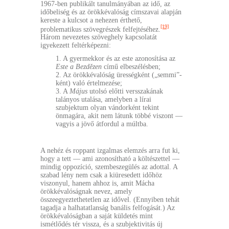
1967-ben publikált tanulmányában az idő, az
időbeliség és az örökkévalóság címszavai alapján
kereste a kulcsot a nehezen érthető,
[19]
problematikus szövegrészek felfejtéséhez.
Három nevezetes szöveghely kapcsolatát
igyekezett feltérképezni:
1. A gyermekkor és az este azonosítása az
Este a Bezdězen
című elbeszélésben;
2. Az örökkévalóság ürességként („semmi”-
ként) való értelmezése;
3. A
Május
utolsó előtti versszakának
talányos utalása, amelyben a lírai
szubjektum olyan vándorként tekint
önmagára, akit nem látunk többé viszont —
vagyis a jövő átfordul a múltba.
A nehéz és roppant izgalmas elemzés arra fut ki,
hogy a tett — ami azonosítható a költészettel —
mindig oppozíció, szembeszegülés az adottal. A
szabad lény nem csak a kiüresedett időhöz
viszonyul, hanem ahhoz is, amit Mácha
örökkévalóságnak nevez, amely
összeegyeztethetetlen az idővel. (Ennyiben tehát
tagadja a halhatatlanság banális felfogását.) Az
örökkévalóságban a saját küldetés mint
ismétlődés tér vissza, és a szubjektivitás új