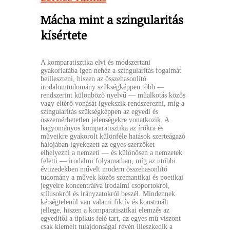
Mácha mint a szingularitás
kísértete
A komparatisztika elvi és módszertani
gyakorlatába igen nehéz a szingularitás fogalmát
beilleszteni, hiszen az összehasonlító
irodalomtudomány szükségképpen több —
rendszerint különböző nyelvű — műalkotás közös
vagy eltérő vonását igyekszik rendszerezni, míg a
szingularitás szükségképpen az egyedi és
összemérhetetlen jelenségekre vonatkozik. A
hagyományos komparatisztika az írókra és
műveikre gyakorolt különféle hatások szerteágazó
hálójában igyekezett az egyes szerzőket
elhelyezni a nemzeti — és különösen a nemzetek
feletti — irodalmi folyamatban, míg az utóbbi
évtizedekben művelt modern összehasonlító
tudomány a művek közös szemantikai és poetikai
jegyeire koncentrálva irodalmi csoportokról,
stílusokról és irányzatokról beszél. Mindennek
kétségtelenül van valami fiktív és konstruált
jellege, hiszen a komparatisztikai elemzés az
egyeditől a tipikus felé tart, az egyes mű viszont
csak kiemelt tulajdonságai révén illeszkedik a