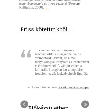
mennybemenetele és titkos üzenetei
(Pozsony:
Kalligram, 2000).
←
Friss kötetünkből…
…a romantika nem csupán a
mechanisztikus világképpel valós
szembefordulásként, de a mai
mélyökológiai irányzatok előfutáraként
is értelmezhető. A vámpír ebben a
kulturális közegben lett a populáris
irodalom egyik legkedveltebb figurája.
Hódosy Annamária
Az ökogótikus vámpír
Előkészületben…