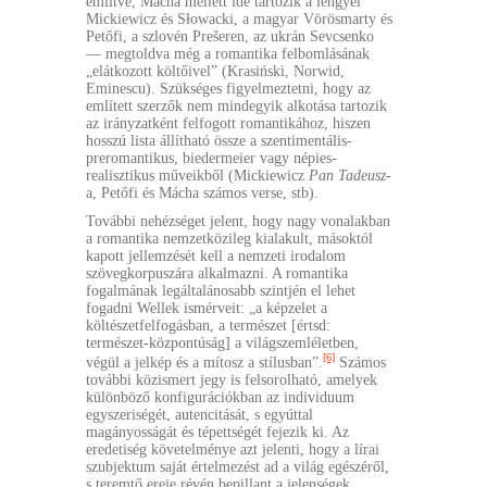
említve, Mácha mellett ide tartozik a lengyel
Mickiewicz és Słowacki, a magyar Vörösmarty és
Petőfi, a szlovén Prešeren, az ukrán Sevcsenko
— megtoldva még a romantika felbomlásának
„elátkozott költőivel” (Krasiński, Norwid,
Eminescu). Szükséges figyelmeztetni, hogy az
említett szerzők nem mindegyik alkotása tartozik
az irányzatként felfogott romantikához, hiszen
hosszú lista állítható össze a szentimentális-
preromantikus, biedermeier vagy népies-
realisztikus műveikből (Mickiewicz
Pan Tadeusz
-
a, Petőfi és Mácha számos verse, stb).
További nehézséget jelent, hogy nagy vonalakban
a romantika nemzetközileg kialakult, másoktól
kapott jellemzését kell a nemzeti irodalom
szövegkorpuszára alkalmazni. A romantika
fogalmának legáltalánosabb szintjén el lehet
fogadni Wellek ismérveit: „a képzelet a
költészetfelfogásban, a természet [értsd:
természet-központúság] a világszemléletben,
[6]
végül a jelkép és a mítosz a stílusban”.
Számos
további közismert jegy is felsorolható, amelyek
különböző konfigurációkban az individuum
egyszeriségét, autencitását, s egyúttal
magányosságát és tépettségét fejezik ki. Az
eredetiség követelménye azt jelenti, hogy a lírai
szubjektum saját értelmezést ad a világ egészéről,
s teremtő ereje révén bepillant a jelenségek