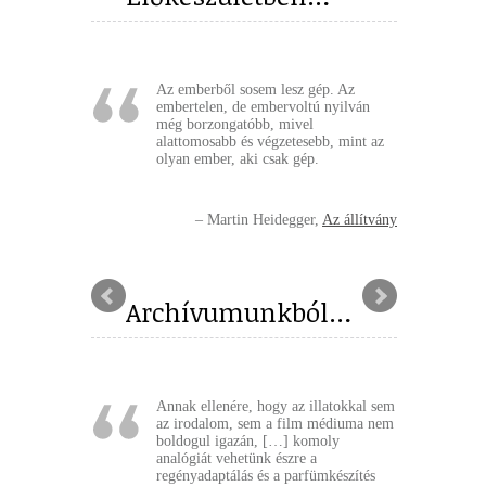
Az emberből sosem lesz gép. Az
embertelen, de embervoltú nyilván
még borzongatóbb, mivel
alattomosabb és végzetesebb, mint az
olyan ember, aki csak gép.
Martin Heidegger
Az állítvány
Archívumunkból…
Annak ellenére, hogy az illatokkal sem
az irodalom, sem a film médiuma nem
boldogul igazán, […] komoly
analógiát vehetünk észre a
regényadaptálás és a parfümkészítés