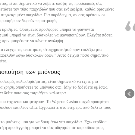
τος, είναι σημαντικό να λάβετε υπόψη τις προσωπικές σας
ξετάστε τον τύπο παιχνιδιών που σας ενδιαφέρει, καθώς ορισμένες
α συγκεκριμένα παιχνίδια. Για παράδειγμα, αν σας αρέσουν οι
 προσφέρουν δωρεάν περιστροφές.
ι κρίσιμες. Ορισμένες προσφορές μπορεί να φαίνονται
σμού μπορεί να είναι δύσκολες να ικανοποιηθούν. Ελέγξτε πόσες
ς πριν μπορέσετε να κάνετε ανάληψη.
ντα ελέγχω τις απαιτήσεις στοιχηματισμού πριν επιλέξω μια
αρελθόν λόγω δύσκολων όρων.” Αυτό δείχνει πόσο σημαντικό
είτε.
ξιοποίηση των μπόνους
ροσφορές καλωσορίσματος, είναι σημαντικό να έχετε μια
θα χρησιμοποιήσετε το μπόνους σας. Μην το ξοδεύετε αμέσως,
να δείτε ποια σας ταιριάζουν καλύτερα.
που έρχονται και φεύγουν. Το Wageon Casino συχνά προσφέρει
δώσουν επιπλέον αξία. Εγγραφείτε στο ενημερωτικό δελτίο τους
το μπόνους μου για να δοκιμάσω νέα παιχνίδια. Έχω κερδίσει
υτή η προσέγγιση μπορεί να σας οδηγήσει σε απροσδόκητους