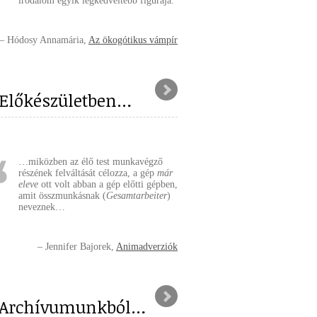
irodalom egyik legkedveltebb figurája.
Hódosy Annamária
Az ökogótikus vámpír
Előkészületben…
…miközben az élő test munkavégző
részének felváltását célozza, a gép
már
eleve
ott volt abban a gép előtti gépben,
amit összmunkásnak (
Gesamtarbeiter
)
neveznek…
Jennifer Bajorek
Animadverziók
Archívumunkból…