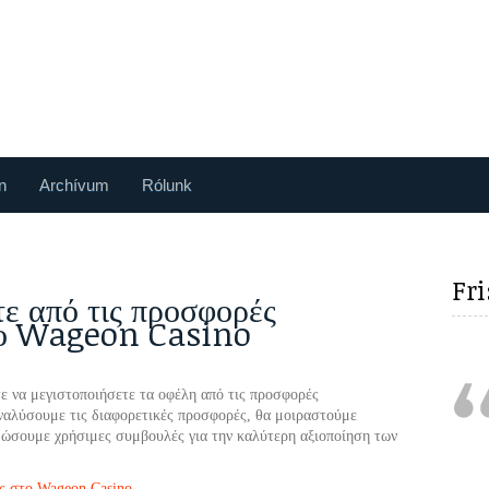
n
Archívum
Rólunk
Fr
ε από τις προσφορές
το Wageon Casino
ε να μεγιστοποιήσετε τα οφέλη από τις προσφορές
ναλύσουμε τις διαφορετικές προσφορές, θα μοιραστούμε
 δώσουμε χρήσιμες συμβουλές για την καλύτερη αξιοποίηση των
ς στο Wageon Casino