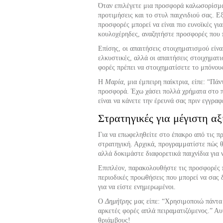
Όταν επιλέγετε μια προσφορά καλωσορίσμα
προτιμήσεις και το στυλ παιχνιδιού σας. Ε
προσφορές μπορεί να είναι πιο ευνοϊκές γι
κουλοχέρηδες, αναζητήστε προσφορές που
Επίσης, οι απαιτήσεις στοιχηματισμού είνα
ελκυστικές, αλλά οι απαιτήσεις στοιχηματι
φορές πρέπει να στοιχηματίσετε το μπόνου
Η
Μαρία
, μια έμπειρη παίκτρια, είπε: “Πά
προσφορά. Έχω χάσει πολλά χρήματα στο π
είναι να κάνετε την έρευνά σας πριν εγγραφ
Στρατηγικές για μέγιστη α
Για να επωφεληθείτε στο έπακρο από τις π
στρατηγική. Αρχικά, προγραμματίστε πώς 
αλλά δοκιμάστε διαφορετικά παιχνίδια για 
Επιπλέον, παρακολουθήστε τις προσφορές 
περιοδικές προωθήσεις που μπορεί να σας 
για να είστε ενημερωμένοι.
Ο
Δημήτρης
μας είπε: “Χρησιμοποιώ πάντα 
αρκετές φορές απλά πειραματιζόμενος.” Α
θριάμβους!