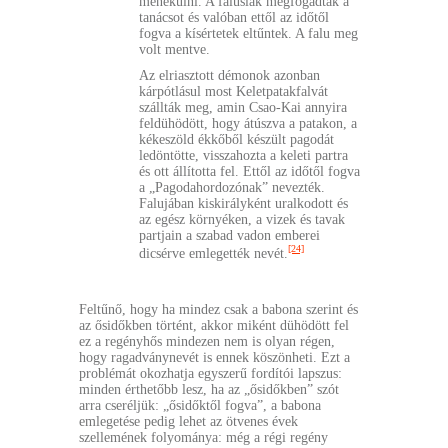
menekülni. A falusiak megfogadták a
tanácsot és valóban ettől az időtől
fogva a kísértetek eltűntek. A falu meg
volt mentve.
Az elriasztott démonok azonban
kárpótlásul most Keletpatakfalvát
szállták meg, amin Csao-Kai annyira
feldühödött, hogy átúszva a patakon, a
kékeszöld ékkőből készült pagodát
ledöntötte, visszahozta a keleti partra
és ott állította fel. Ettől az időtől fogva
a „Pagodahordozónak” nevezték.
Falujában kiskirályként uralkodott és
az egész környéken, a vizek és tavak
partjain a szabad vadon emberei
[24]
dicsérve emlegették nevét.
Feltűnő, hogy ha mindez csak a babona szerint és
az ősidőkben történt, akkor miként dühödött fel
ez a regényhős mindezen nem is olyan régen,
hogy ragadványnevét is ennek köszönheti. Ezt a
problémát okozhatja egyszerű fordítói lapszus:
minden érthetőbb lesz, ha az „ősidőkben” szót
arra cseréljük: „ősidőktől fogva”, a babona
emlegetése pedig lehet az ötvenes évek
szellemének folyománya: még a régi regény