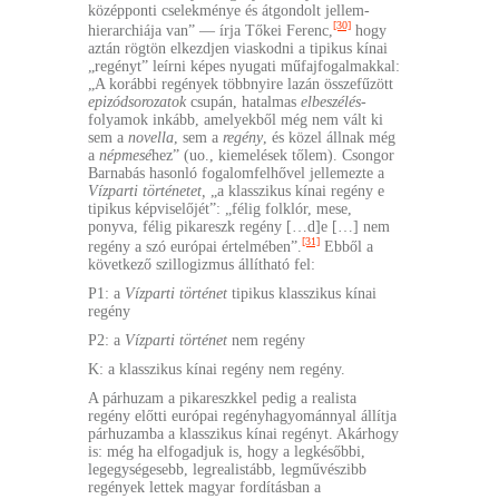
középponti cselekménye és átgondolt jellem-
[30]
hierarchiája van” — írja Tőkei Ferenc,
hogy
aztán rögtön elkezdjen viaskodni a tipikus kínai
„regényt” leírni képes nyugati műfajfogalmakkal:
„A korábbi regények többnyire lazán összefűzött
epizódsorozatok
csupán, hatalmas
elbeszélés
-
folyamok inkább, amelyekből még nem vált ki
sem a
novella
, sem a
regény
, és közel állnak még
a
népmesé
hez” (uo., kiemelések tőlem). Csongor
Barnabás hasonló fogalomfelhővel jellemezte a
Vízparti történetet,
„a klasszikus kínai regény e
tipikus képviselőjét”: „félig folklór, mese,
ponyva, félig pikareszk regény […d]e […] nem
[31]
regény a szó európai értelmében”.
Ebből a
következő szillogizmus állítható fel:
P1: a
Vízparti történet
tipikus klasszikus kínai
regény
P2: a
Vízparti történet
nem regény
K: a klasszikus kínai regény nem regény.
A párhuzam a pikareszkkel pedig a realista
regény előtti európai regényhagyománnyal állítja
párhuzamba a klasszikus kínai regényt. Akárhogy
is: még ha elfogadjuk is, hogy a legkésőbbi,
legegységesebb, legrealistább, legművészibb
regények lettek magyar fordításban a