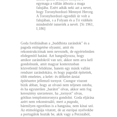
egymaga a vállán áthozta a maga
falujába. Ezért adták neki azt a nevet,
hogy Toronyhordozó Mennyei Herceg.
A Toronyhordozó egyedüli úr volt a
falujában, s a Folyam és a Tó vidékén
mindenfelé ismerték a nevét. [Si 1961,
I,186]
Goda fordításában a „buddhista zarándok” és a
pagoda emlegetése olyasmi, amit én
rekonstrukciónak nem neveznék, de egyértelműen
elidegenítő hatású. Azt hangsúlyozza, hogy
amikor zarándokról van szó, akkor nem arra kell
gondolnunk, amit magyar kontextusban
közvetlenül felidézne, hanem egy másik vallási
rendszer zarándokára, és hogy pagodát építettek,
több emeletes, a kelet- és délkelet-ázsiai
építészetre jellemző tornyot. Csongor viszont
bízik abban, hogy az olvasó nem teljesen ostoba,
és ha egyszerűen „barátot” olvas, akkor sem fog
keresztény szerzetesre, ha „tornyot” olvas,
gótikus templomtoronyra gondolni. Goda eljárása
azért nem rekonstruáló, mert a
pagoda,
bármilyen egzotikus is a hangzása, nem kínai szó.
Az etimológiája vitatott, de az európai nyelvekbe
a portugálok hozták be, akik vagy a Perzsiából,