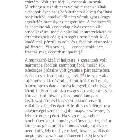
számára. Volt erre idejük, csapatuk, pénzük.
Minthogy a kiadók nem voltak piacorientáltak,
akár több éven át is befektethettek olyan fordítási
projektekbe, amelyektől nem vártak gyors (vagy
egyáltalán bármilyen) megtérülést. A szerkesztők
és korrektorok viszonylag nívós csapata állt
rendelkezésre, mert a politikai kontraszelekció az
értelmiségnek eddig a rétegéig nem hatolt le. A
kiadóknak pénzük is volt, és a fordítás viszonylag
jól fizetett. Viszonylag — viszont senkit sem
fizettek meg akkoriban igazán jól.
A munkaerő-kínálat helyzete is szerencsés volt,
mármint a fordítás szempontjából, hiszen sok
tehetséges prózaíró volt gyanús a párt szemében,
[4]
és őket csak fordítani engedték.
De nemcsak a
saját művek kiadásától eltiltott írók fordítottak,
hanem igen sokan a tudósok, egyéb értelmiségiek
közül is. Fordítani biztonságosabb volt, mint saját
könyvet írni, hiszen a fordítandó könyvek
kiválasztásáért és kiadásáért a kiadó vezetői
vállalták a felelősséget. A fordító csak létrehozta
a képességei szerint legjobb magyar szöveget, és
felvette érte a pénzt. Ha viszont az ember
tanulmányokat, tudományos könyveket írt, akkor
kitette magát a politikai támadásnak, miközben
nyerni alig lehetett ilyesmivel, hiszen az állások
megtartása, a szakmai előmenetel elég kevéssé