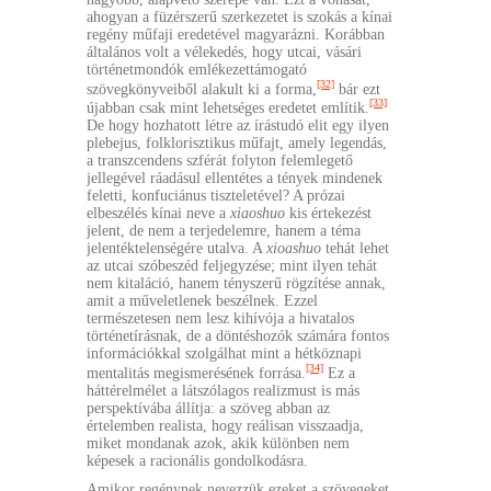
ahogyan a füzérszerű szerkezetet is szokás a kínai
regény műfaji eredetével magyarázni. Korábban
általános volt a vélekedés, hogy utcai, vásári
történetmondók emlékezettámogató
[32]
szövegkönyveiből alakult ki a forma,
bár ezt
[33]
újabban csak mint lehetséges eredetet említik.
De hogy hozhatott létre az írástudó elit egy ilyen
plebejus, folklorisztikus műfajt, amely legendás,
a transzcendens szférát folyton felemlegető
jellegével ráadásul ellentétes a tények mindenek
feletti, konfuciánus tiszteletével? A prózai
elbeszélés kínai neve a
xiaoshuo
kis értekezést
jelent, de nem a terjedelemre, hanem a téma
jelentéktelenségére utalva. A
xioashuo
tehát lehet
az utcai szóbeszéd feljegyzése; mint ilyen tehát
nem kitaláció, hanem tényszerű rögzítése annak,
amit a műveletlenek beszélnek. Ezzel
természetesen nem lesz kihívója a hivatalos
történetírásnak, de a döntéshozók számára fontos
információkkal szolgálhat mint a hétköznapi
[34]
mentalitás megismerésének forrása.
Ez a
háttérelmélet a látszólagos realizmust is más
perspektívába állítja: a szöveg abban az
értelemben realista, hogy reálisan visszaadja,
miket mondanak azok, akik különben nem
képesek a racionális gondolkodásra.
Amikor regénynek nevezzük ezeket a szövegeket,