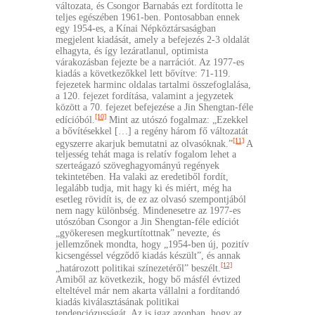
változata, és Csongor Barnabás ezt fordította le
teljes egészében 1961-ben. Pontosabban ennek
egy 1954-es, a Kínai Népköztársaságban
megjelent kiadását, amely a befejezés 2-3 oldalát
elhagyta, és így lezáratlanul, optimista
várakozásban fejezte be a narrációt. Az 1977-es
kiadás a következőkkel lett bővítve: 71-119.
fejezetek harminc oldalas tartalmi összefoglalása,
a 120. fejezet fordítása, valamint a jegyzetek
között a 70. fejezet befejezése a Jin Shengtan-féle
[10]
edícióból.
Mint az utószó fogalmaz: „Ezekkel
a bővítésekkel […] a regény három fő változatát
[11]
egyszerre akarjuk bemutatni az olvasóknak.”
A
teljesség tehát maga is relatív fogalom lehet a
szerteágazó szöveghagyományú regények
tekintetében. Ha valaki az eredetiből fordít,
legalább tudja, mit hagy ki és miért, még ha
esetleg rövidít is, de ez az olvasó szempontjából
nem nagy különbség. Mindenesetre az 1977-es
utószóban Csongor a Jin Shengtan-féle edíciót
„gyökeresen megkurtítottnak” nevezte, és
jellemzőnek mondta, hogy „1954-ben új, pozitív
kicsengéssel végződő kiadás készült”, és annak
[12]
„határozott politikai színezetéről” beszélt.
Amiből az következik, hogy bő másfél évtized
elteltével már nem akarta vállalni a fordítandó
kiadás kiválasztásának politikai
tendenciózusságát. Az is igaz azonban, hogy az