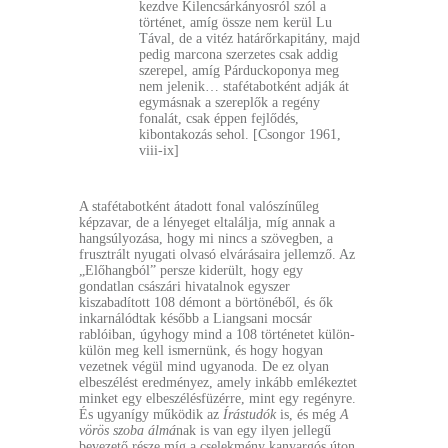
kezdve Kilencsárkányosról szól a
történet, amíg össze nem kerül Lu
Tával, de a vitéz határőrkapitány, majd
pedig marcona szerzetes csak addig
szerepel, amíg Párduckoponya meg
nem jelenik… stafétabotként adják át
egymásnak a szereplők a regény
fonalát, csak éppen fejlődés,
kibontakozás sehol. [Csongor 1961,
viii-ix]
A stafétabotként átadott fonal valószínűleg
képzavar, de a lényeget eltalálja, míg annak a
hangsúlyozása, hogy mi nincs a szövegben, a
frusztrált nyugati olvasó elvárásaira jellemző. Az
„Előhangból” persze kiderült, hogy egy
gondatlan császári hivatalnok egyszer
kiszabadított 108 démont a börtönéből, és ők
inkarnálódtak később a Liangsani mocsár
rablóiban, úgyhogy mind a 108 történetet külön-
külön meg kell ismernünk, és hogy hogyan
vezetnek végül mind ugyanoda. De ez olyan
elbeszélést eredményez, amely inkább emlékeztet
minket egy elbeszélésfüzérre, mint egy regényre.
És ugyanígy működik az
Írástudók
is, és még
A
vörös szoba álmá
nak is van egy ilyen jellegű
bevezető része míg a cselekmény kanyargós úton