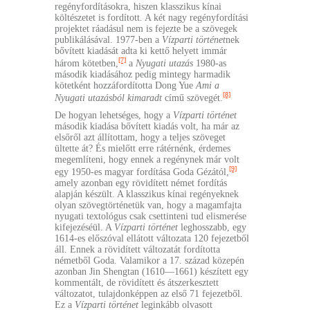
regényfordításokra, hiszen klasszikus kínai
költészetet is fordított. A két nagy regényfordítási
projektet ráadásul nem is fejezte be a szövegek
publikálásával. 1977-ben a
Vízparti történet
nek
bővített kiadását adta ki kettő helyett immár
[7]
három kötetben,
a
Nyugati utazás
1980-as
második kiadásához pedig mintegy harmadik
kötetként hozzáfordította Dong Yue
Ami a
[8]
Nyugati utazásból kimaradt
című szövegét.
De hogyan lehetséges, hogy a
Vízparti történet
második kiadása bővített kiadás volt, ha már az
elsőről azt állítottam, hogy a teljes szöveget
ültette át? És mielőtt erre rátérnénk, érdemes
megemlíteni, hogy ennek a regénynek már volt
[9]
egy 1950-es magyar fordítása Goda Gézától,
amely azonban egy rövidített német fordítás
alapján készült. A klasszikus kínai regényeknek
olyan szövegtörténetük van, hogy a magamfajta
nyugati textológus csak csettinteni tud elismerése
kifejezéséül. A
Vízparti történet
leghosszabb, egy
1614-es előszóval ellátott változata 120 fejezetből
áll. Ennek a rövidített változatát fordította
németből Goda. Valamikor a 17. század közepén
azonban Jin Shengtan (1610—1661) készített egy
kommentált, de rövidített és átszerkesztett
változatot, tulajdonképpen az első 71 fejezetből.
Ez a
Vízparti történet
leginkább olvasott