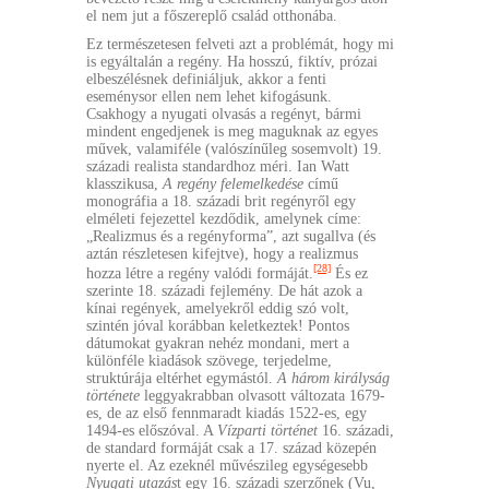
el nem jut a főszereplő család otthonába.
Ez természetesen felveti azt a problémát, hogy mi
is egyáltalán a regény. Ha hosszú, fiktív, prózai
elbeszélésnek definiáljuk, akkor a fenti
eseménysor ellen nem lehet kifogásunk.
Csakhogy a nyugati olvasás a regényt, bármi
mindent engedjenek is meg maguknak az egyes
művek, valamiféle (valószínűleg sosemvolt) 19.
századi realista standardhoz méri. Ian Watt
klasszikusa,
A regény felemelkedése
című
monográfia a 18. századi brit regényről egy
elméleti fejezettel kezdődik, amelynek címe:
„Realizmus és a regényforma”, azt sugallva (és
aztán részletesen kifejtve), hogy a realizmus
[28]
hozza létre a regény valódi formáját.
És ez
szerinte 18. századi fejlemény. De hát azok a
kínai regények, amelyekről eddig szó volt,
szintén jóval korábban keletkeztek! Pontos
dátumokat gyakran nehéz mondani, mert a
különféle kiadások szövege, terjedelme,
struktúrája eltérhet egymástól.
A három királyság
története
leggyakrabban olvasott változata 1679-
es, de az első fennmaradt kiadás 1522-es, egy
1494-es előszóval. A
Vízparti történet
16. századi,
de standard formáját csak a 17. század közepén
nyerte el. Az ezeknél művészileg egységesebb
Nyugati utazás
t egy 16. századi szerzőnek (Vu,