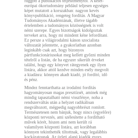
függött a publikációs teljesítménytől. A kelet-
európai ókortudomány például teljesen egységes
képet mutatott a korszakban: nagyon kevés
könyvpublikáció, rengeteg fordítás. A Magyar
Tudományos Akadémiának, illetve tágabb
értelemben a tudományos közösségnek is volt
némi szerepe. Egyes bizottságok kidolgoztak
terveket arra, hogy mi mindent kéne lefordítani.
Ez persze a világirodalmi kánon szocialista
változatát jelentette, a gyakorlatban azonban
leginkább csak azt, hogy bizonyos
pártfunkcionáriusokat meg kellett győzni minden
tételről a listán, de ha egyszer sikerült érveket
találni, hogy egy könyvet rátegyenek egy ilyen
listára, akkor attól kezdve minden esély megvolt
a kiadásra: könnyen akadt kiadó, jó fordító, idő
és pénz.
Mindez fenntarthatta az irodalmi fordítás
hagyományosan magas presztízsét, aminek még
mindig tapasztalható némi visszfénye, noha a
rendszerváltás után a helyzet radikálisan
megváltozott, mégpedig nagyobbrészt romlott.
Természetesen nem bánjuk, hogy nincs (egyelőre)
központi tervezés, ami szélesítette a fordítható
művek körét, hiszen ami nem került rá
valamilyen központi listára, azt korábban
könnyen tekinthették tiltottnak, vagy legalábbis
kockázatosnak. Az üzleti alapú kiadók gyors