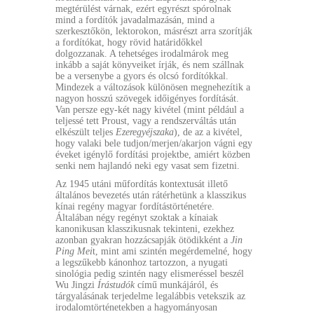
megtérülést várnak, ezért egyrészt spórolnak
mind a fordítók javadalmazásán, mind a
szerkesztőkön, lektorokon, másrészt arra szorítják
a fordítókat, hogy rövid határidőkkel
dolgozzanak. A tehetséges irodalmárok meg
inkább a saját könyveiket írják, és nem szállnak
be a versenybe a gyors és olcsó fordítókkal.
Mindezek a változások különösen megnehezítik a
nagyon hosszú szövegek időigényes fordítását.
Van persze egy-két nagy kivétel (mint például a
teljessé tett Proust, vagy a rendszerváltás után
elkészült teljes
Ezeregyéjszaka
), de az a kivétel,
hogy valaki bele tudjon/merjen/akarjon vágni egy
éveket igénylő fordítási projektbe, amiért közben
senki nem hajlandó neki egy vasat sem fizetni.
Az 1945 utáni műfordítás kontextusát illető
általános bevezetés után rátérhetünk a klasszikus
kínai regény magyar fordítástörténetére.
Általában négy regényt szoktak a kínaiak
kanonikusan klasszikusnak tekinteni, ezekhez
azonban gyakran hozzácsapják ötödikként a
Jin
Ping Mei
t, mint ami szintén megérdemelné, hogy
a legszűkebb kánonhoz tartozzon, a nyugati
sinológia pedig szintén nagy elismeréssel beszél
Wu Jingzi
Írástudók
című munkájáról, és
tárgyalásának terjedelme legalábbis vetekszik az
irodalomtörténetekben a hagyományosan