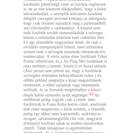
kardinális jelentőségű része az európai regénynek
is, de az már könnyen elképzelhető, hogy a keleti
udvariaskodást, a szereplők kölcsönös bizalmát
felépítő csevegést szívesen kiiktatja az átdolgozás,
hogy csak olyasmi maradjon meg a párbeszédből,
ami előrelendíti a cselekményt. A kínaiul nem
tudó fordítók tovább domesztikálták a szöveget,
hiszen a resinizálás kísértése nem csábította őket.
Ez egy plauzibilis magyarázat lenne, de csak a
rövidítés szempontjából hihető, mert stilisztikai
szinten ezek a szövegek mutatnak rekonstrukciós
tendenciákat.
A vörös szoba álma
fordítását Tőkei
Ferenc ellenőrizte, és a
Jin Ping Mei
fordításán is
rajta tarthatta a szemét, hiszen ő írt hozzá utószót.
(Ami persze nem jelenti azt, hogy a fordítások
szövegébe érdemben belenyúlhatott volna.) Az
előbbi például megtartja a kínai megszólítások
rendszerét, a nőket
tajtaj
nak vagy
mejmej
nek
szólítják, és az ilyesmik megértéséhez a könyv
[23]
elején külön szószedet nyújt segítséget.
Az
utóbbinak pedig vegyük csak a címét: nem
fordították le Franz Kuhn kettős címét, amelynek
első része megtartotta a kínai eredetit, a második
pedig egy ahhoz nem kapcsolódó, szokványos,
nyugati, tartalommegjelölő cím volt; magyarul
értelmező fordítást adtak az eredeti metaforikus
címről. Talán túlságosan is egyértelműen
értelmezték, de az eredmény mindenesetre egy a