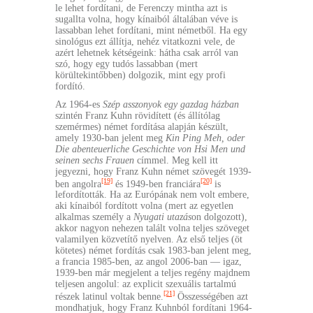
le lehet fordítani, de Ferenczy mintha azt is
sugallta volna, hogy kínaiból általában véve is
lassabban lehet fordítani, mint németből. Ha egy
sinológus ezt állítja, nehéz vitatkozni vele, de
azért lehetnek kétségeink: hátha csak arról van
szó, hogy egy tudós lassabban (mert
körültekintőbben) dolgozik, mint egy profi
fordító.
Az 1964-es
Szép asszonyok egy gazdag házban
szintén Franz Kuhn rövidített (és állítólag
szemérmes) német fordítása alapján készült,
amely 1930-ban jelent meg
Kin Ping Meh, oder
Die abenteuerliche Geschichte von Hsi Men und
seinen sechs Frauen
címmel. Meg kell itt
jegyezni, hogy Franz Kuhn német szövegét 1939-
[19]
[20]
ben angolra
és 1949-ben franciára
is
lefordították. Ha az Európának nem volt embere,
aki kínaiból fordított volna (mert az egyetlen
alkalmas személy a
Nyugati utazás
on dolgozott),
akkor nagyon nehezen talált volna teljes szöveget
valamilyen közvetítő nyelven. Az első teljes (öt
kötetes) német fordítás csak 1983-ban jelent meg,
a francia 1985-ben, az angol 2006-ban — igaz,
1939-ben már megjelent a teljes regény majdnem
teljesen angolul: az explicit szexuális tartalmú
[21]
részek latinul voltak benne.
Összességében azt
mondhatjuk, hogy Franz Kuhnból fordítani 1964-