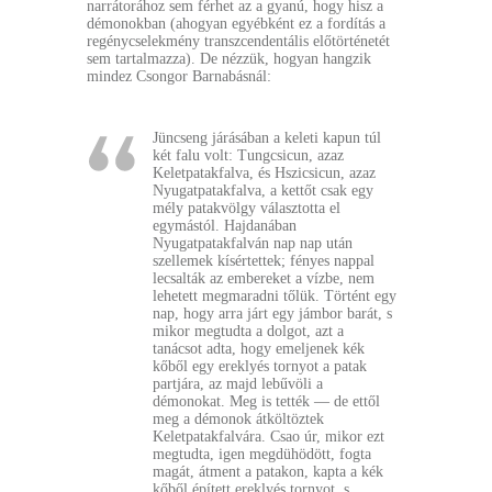
narrátorához sem férhet az a gyanú, hogy hisz a
démonokban (ahogyan egyébként ez a fordítás a
regénycselekmény transzcendentális előtörténetét
sem tartalmazza). De nézzük, hogyan hangzik
mindez Csongor Barnabásnál:
Jüncseng járásában a keleti kapun túl
két falu volt: Tungcsicun, azaz
Keletpatakfalva, és Hszicsicun, azaz
Nyugatpatakfalva, a kettőt csak egy
mély patakvölgy választotta el
egymástól. Hajdanában
Nyugatpatakfalván nap nap után
szellemek kísértettek; fényes nappal
lecsalták az embereket a vízbe, nem
lehetett megmaradni tőlük. Történt egy
nap, hogy arra járt egy jámbor barát, s
mikor megtudta a dolgot, azt a
tanácsot adta, hogy emeljenek kék
kőből egy ereklyés tornyot a patak
partjára, az majd lebűvöli a
démonokat. Meg is tették — de ettől
meg a démonok átköltöztek
Keletpatakfalvára. Csao úr, mikor ezt
megtudta, igen megdühödött, fogta
magát, átment a patakon, kapta a kék
kőből épített ereklyés tornyot, s