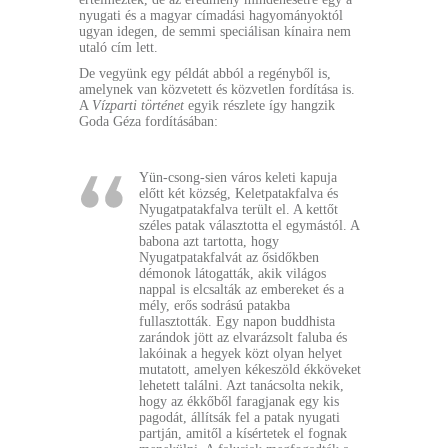
nyugati és a magyar címadási hagyományoktól
ugyan idegen, de semmi speciálisan kínaira nem
utaló cím lett.
De vegyünk egy példát abból a regényből is,
amelynek van közvetett és közvetlen fordítása is.
A
Vízparti történet
egyik részlete így hangzik
Goda Géza fordításában:
Yün-csong-sien város keleti kapuja
előtt két község, Keletpatakfalva és
Nyugatpatakfalva terült el. A kettőt
széles patak választotta el egymástól. A
babona azt tartotta, hogy
Nyugatpatakfalvát az ősidőkben
démonok látogatták, akik világos
nappal is elcsalták az embereket és a
mély, erős sodrású patakba
fullasztották. Egy napon buddhista
zarándok jött az elvarázsolt faluba és
lakóinak a hegyek közt olyan helyet
mutatott, amelyen kékeszöld ékköveket
lehetett találni. Azt tanácsolta nekik,
hogy az ékkőből faragjanak egy kis
pagodát, állítsák fel a patak nyugati
partján, amitől a kísértetek el fognak