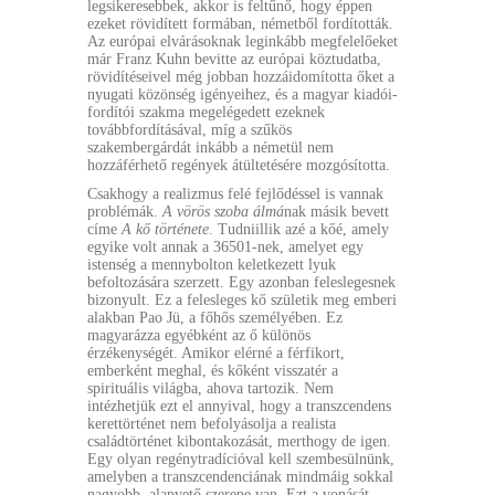
legsikeresebbek, akkor is feltűnő, hogy éppen
ezeket rövidített formában, németből fordították.
Az európai elvárásoknak leginkább megfelelőeket
már Franz Kuhn bevitte az európai köztudatba,
rövidítéseivel még jobban hozzáidomította őket a
nyugati közönség igényeihez, és a magyar kiadói-
fordítói szakma megelégedett ezeknek
továbbfordításával, míg a szűkös
szakembergárdát inkább a németül nem
hozzáférhető regények átültetésére mozgósította.
Csakhogy a realizmus felé fejlődéssel is vannak
problémák.
A vörös szoba álmá
nak másik bevett
címe
A kő története
. Tudniillik azé a kőé, amely
egyike volt annak a 36501-nek, amelyet egy
istenség a mennybolton keletkezett lyuk
befoltozására szerzett. Egy azonban feleslegesnek
bizonyult. Ez a felesleges kő születik meg emberi
alakban Pao Jü, a főhős személyében. Ez
magyarázza egyébként az ő különös
érzékenységét. Amikor elérné a férfikort,
emberként meghal, és kőként visszatér a
spirituális világba, ahova tartozik. Nem
intézhetjük ezt el annyival, hogy a transzcendens
kerettörténet nem befolyásolja a realista
családtörténet kibontakozását, merthogy de igen.
Egy olyan regénytradícióval kell szembesülnünk,
amelyben a transzcendenciának mindmáig sokkal
nagyobb, alapvető szerepe van. Ezt a vonását,