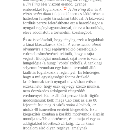
a
Jin Ping Mei
viszont esendő, gyenge
[29]
emberekkel foglalkozik.
A
Jin Ping Mei
és
A
vörös szoba álma
tulajdonképpen családtörténet a
háttérben felsejlő társadalmi tablóval. A közvetett
fordítás persze felerősíthette ezt a hasonlóságot a
nyugati regényhagyománnyal, de ez a hasonlóság
eleve adódhatott a történelmi közelségből.
És az is valószínű, hogy tényleg ezek a legjobbak
a kínai klasszikusok közül.
A vörös szoba álmá
t
olyannyira a régi regénytradíció összefoglaló
csúcsteljesítményének tekintik, hogy a rajta
végzett filológiai munkának saját neve is van, a
hungológia (a hung: ’vörös’ szóból). A nankingi
selyemmúzeumban egy három teremből álló
kiállítás foglalkozik a regénnyel. És lehetséges,
hogy a mű egységességét fontos értékelő
kritériumnak tartó nyugati olvasásban erősen
érzékelhető, hogy ezek egy-egy szerző munkái,
nem évszázados átdolgozói rétegződés
eredményei. Ezt az állítást persze kicsit rögtön
módosítanunk kell: maga Cao csak az első 80
fejezetét írta meg
A vörös szoba álmá
nak, az
utolsó 40 ismeretlen eredetű kiegészítés. Ez a
kiegészítés azonban a korábbi motívumok alapján
mondja tovább a történetet, és juttatja el egy az
addigiakból következő zárlatig. Ez „a kínai
irodalom első olyan regénye, amelynek