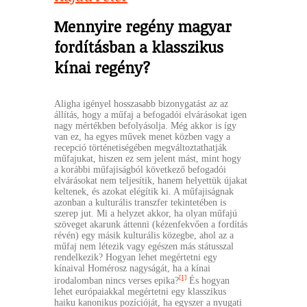
Mennyire regény magyar
fordításban a klasszikus
kínai regény?
Aligha igényel hosszasabb bizonygatást az az
állítás, hogy a műfaj a befogadói elvárásokat igen
nagy mértékben befolyásolja. Még akkor is így
van ez, ha egyes művek menet közben vagy a
recepció történetiségében megváltoztathatják
műfajukat, hiszen ez sem jelent mást, mint hogy
a korábbi műfajiságból következő befogadói
elvárásokat nem teljesítik, hanem helyettük újakat
keltenek, és azokat elégítik ki. A műfajiságnak
azonban a kulturális transzfer tekintetében is
szerep jut. Mi a helyzet akkor, ha olyan műfajú
szöveget akarunk áttenni (kézenfekvően a fordítás
révén) egy másik kulturális közegbe, ahol az a
műfaj nem létezik vagy egészen más státusszal
rendelkezik? Hogyan lehet megértetni egy
kínaival Homérosz nagyságát, ha a kínai
[1]
irodalomban nincs verses epika?
És hogyan
lehet európaiakkal megértetni egy klasszikus
haiku kanonikus pozícióját, ha egyszer a nyugati