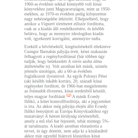
1960-as években sokkal könnyebb volt kínai
könyvekhez jutni Magyarországon, mint az 1950-
esekben, az 1970-es években pedig kifejezetten
nagy nehézségekbe ütközött. Elképzelhető, hogy
amikor a
Vízparti történet
et először fordította,
csak az a kiadás állt rendelkezésére, és később
belátva, hogy az mennyire ideologikus kiadás
volt, igyekezett korrigálni, amennyire tudta.
Ezektől a bővítésektől, kiegészítésektől eltekintve
Csongor Barnabás pályája érett, kései szakaszán
felhagyott a regényfordítással (bár többen úgy
tudják, hogy belekezdett
A vörös szoba álma
átültetésébe is). Volt azonban két másik, szintén
jelentős sinológus, aki a 60-as években
foglalkozott ilyesmivel. Az egyik Polonyi Péter
(aki később inkább kortárs, 20, századi kínai
regényeket fordított, de 1966-ban megjelentette
az
Írástudók
élvezetes, kínai eredetiből készült,
[13]
teljes magyar fordítását.
A másik Ecsedy
Ildikó, a kötet kontrollfordítója, aki a jegyzeteket
is írta. Az akkor még pályája elején álló Ecsedy
Ildikó benyújtott az Európa Könyvkiadóhoz egy
mutatványt
A három királyság történeté
ből,
amely a mű első hat fejezetét, tehát mintegy 5%-
át tartalmazta. A kiadó azonban elutasította a
tervet, és úgy döntött, nem adja ki a kínálatából
akkor már egyedül hiányzó klasszikus kínai