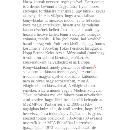
klasszikusnak nevezett regényekével. Ezért ezeket
is érdemes bevonni a tárgyalásba. Ilyen hosszú
szövegek fordítására manapság, úgy látszik, kevés
az esély, de az is világos, hogy a szocialista
könyvkiadás természetes módon vette fel céljai
közé megjelentetésüket, hiszen a világirodalmi
kánon részének kellett őket tekinteni, amit ugye
hozzáférhetővé kellett tenni a dolgozó tömegek
számára, ráadásul Kína (hol többé, hol kevésbé)
baráti ország volt. Volt ezen kívül még egy fontos
körülmény. 1956-ban Tőkei Ferencet kirúgták a
Hopp Ferenc Kelet-Ázsiai Múzeumból (minthogy
ő volt a forradalmi bizottság elnöke), és
szerkesztőként helyezkedett el az Európa
[5]
Könyvkiadónál, amely persze neve ellenére
soha nem korlátozta tevékenységét az európai
irodalom magyar nyelvű kiadására, különösen
nem az olyan nagy sorozataiban, mint A
világirodalom klasszikusai, A világirodalom
remekei, a Lyra mundi vagy a Modern könyvtár.
Tőkei befolyása nyilván fokozatosan növekedett
attól kezdve, hogy 1962-ben sikerült belépnie az
MSZMP-be. Pártkarrierje az 1988-as KB-
tagságban kulminált, de attól kezdve, hogy 1967-
ben visszatért a tudomány világába, ott is gyorsan
szerzett fontos pozíciókat. 1969-ben (39 évesen)
nevezték ki az MTA Filozófiai Intézetének
igazgatójául. 1973-ban ugyan leváltották, de