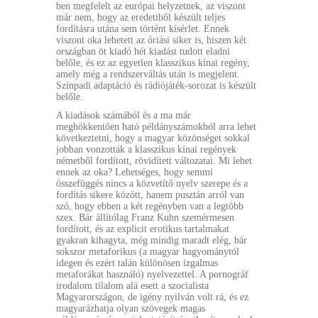
ben megfelelt az európai helyzetnek, az viszont
már nem, hogy az eredetiből készült teljes
fordításra utána sem történt kísérlet. Ennek
viszont oka lehetett az óriási siker is, hiszen két
országban öt kiadó hét kiadást tudott eladni
belőle, és ez az egyetlen klasszikus kínai regény,
amely még a rendszerváltás után is megjelent.
Színpadi adaptáció és rádiójáték-sorozat is készült
belőle.
A kiadások számából és a ma már
meghökkentően ható példányszámokból arra lehet
következtetni, hogy a magyar közönséget sokkal
jobban vonzották a klasszikus kínai regények
németből fordított, rövidített változatai. Mi lehet
ennek az oka? Lehetséges, hogy semmi
összefüggés nincs a közvetítő nyelv szerepe és a
fordítás sikere között, hanem pusztán arról van
szó, hogy ebben a két regényben van a legtöbb
szex. Bár állítólag Franz Kuhn szemérmesen
fordított, és az explicit erotikus tartalmakat
gyakran kihagyta, még mindig maradt elég, bár
sokszor metaforikus (a magyar hagyománytól
idegen és ezért talán különösen izgalmas
metaforákat használó) nyelvezettel. A pornográf
irodalom tilalom alá esett a szocialista
Magyarországon, de igény nyilván volt rá, és ez
magyarázhatja olyan szövegek magas