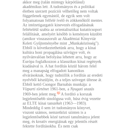
akkor meg (talán mintegy kárpótlásul)
akadémikus lett. A tudományos és a politikai
életben szerzett pozíciói vélhetőleg nem voltak
függetlenek egymástól, de egyik sem volt
folyamatosan felfelé ívelő és zökkenőktől mentes.
Az intézetigazgatói kinevezés elfogadásának
feltételéül szabta az orientalisztikai kutatócsoport
felállítását, amelyért később is keményen küzdött
(amikor visszaszorult az Akadémiai Könyvtár
Keleti Gyűjteményébe mint „Munkaközösség”).
Ebből is következtethetünk arra, hogy a kínai
kultúra honi propagálása szívügye volt, és
nyilvánvalóan befolyása lehetett arra, hogy az
Európa foglalkozzon a klasszikus kínai regények
kiadásával is. A hat fordítás közül három felel
meg a manapság elfogadott kanonikus
elvárásoknak, hogy tudniillik a fordítás az eredeti
nyelvből készüljön, és a teljes szöveget ültesse át.
Ebből kettő Csongor Barnabás munkája: a
Vízparti történet
1961-ben, a
Nyugati utazás
[6]
1969-ben jelent meg.
A fordító a korszak
legjelentősebb sinológusa volt, húsz évig vezette
az ELTE kínai tanszékét (1963—1983).
Mindeddig ő sem írt tudományos könyvet,
viszont számos, nemzetközi szinten is a
legjelentősebbek közé tartozó tanulmánya jelent
meg, és kreatív energiáinak egy jelentős részét
fektette fordításokba. És nem csak