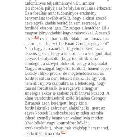
tudományos teljesítménnyé vált, amikor
létrehozója pályája és befolyása csúcsára érkezett.
És a fordítás mint tudományos eredmény
benyomását tovább erősíti, hogy a kínai szerző
neve egyik kiadás borítóján sem szerepel, a
fordítóé viszont igen. Ez szöges ellentétben áll a
magyar könyvkiadási hagyományokkal. A szerző
[15]
nevét
csak a harmadik oldalon tartalmazza az
alcím: „Hat fejezet Lo Kuan-Csung regényéből”.
Nem hagyható azonban figyelmen kívül az a
lehetőség sem, hogy a kiadót nem a világpolitikai
helyzet befolyásolta (hogy tudniillik Kína
elhidegült a szovjet blokktól, és így a kapcsolat
Magyarországgal fagyosra fordult), hanem éppen
Ecsedy Ildikó precíz, de meglehetősen száraz
fordítói stílusa nem tetszett nekik. Ha így volt,
nem állt nyitva számukra az a lehetőség, hogy
mással fordíttassák le a regényt: a magyar
sinológia akkor is szakemberhiánnyal küzdött. A
kínai versfordításokról szóló írásában Csongor
Barnabás azon kesergett, hogy kínai
fordításkritika azért nem alakulhat ki, mert az
egyes kötetek létrehozásában minden számba
jöhető személy benne van valamilyen módon
(fordítóként vagy kontrolfordítóként,
szerkesztőként), olyan már végképp nem marad,
[16]
aki kritikát írna róla.