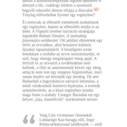
amitől a kolostorkomplexum legtöbb épületére is
átterjed a tűz, csakhogy közben a szomszéd
[27]
hegyről odaszálló démon ellopja a díszruhát.
Tényleg előfordulhat ilyesmi egy regényben?
És nemcsak az elbeszélt események szokatlanok
egy regényben, hanem az elbeszélés módja is az
lehet. A
Vízparti történet
narrációs stratégiája
leginkább Buñuel filmjére,
A szabadság
fantomjá
ra emlékeztet. Ott például elkísérünk egy
férfit az orvosához, ahol beszámol különös
éjszakai tapasztalatáról. A beszélgetés során
bekukkant a szobába az orvos asszisztensnője, és
szól, hogy elmegy meglátogatni beteg apját. A
férfiről és az orvosról a továbbiakban nem
hallunk, a film az asszisztensnőt követi egy ideig,
amíg ki nem tesz egy stoppost Argentonban, mert
onnan kezdve azt követjük egy darabig. De ami
Buñuelnél a hagyományos narráció lebontása, a
nézői várakozások humoros kijátszása, a normák
semmibevétele, az a kínai regényben mintha
maga lenne a szabály. Csongor Barnabás ezt egy
helyen „laza, összefércelt” szerkezetnek nevezi:
Vang Csin vívómester elmenekül
Labdarúgó Kao haragja elől, hogy
Kilencsárkányossal találkozzék — ettől