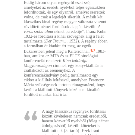
Eddig három olyan regényről esett szó,
amelyeket az eredeti nyelvből teljes egészükben
lefordítottak, és egy olyanról, amelyet szerettek
volna, de csak a legelejét sikerült. A másik két
klasszikus kínai regény magyar változata viszont
rövidített német fordítások alapján készült.
A
vörös szoba álma
német „eredetije”, Franz Kuhn
1932-es fordítása a kínai szövegnek alig a felét
tartalmazta (
Der Traum
… 1932). A regény ebben
a formában öt kiadást ért meg, az egyik
[17]
Bukarestben jelent meg a Kriterionnál.
1983-
ban, amikor az MTA és az ELTE sinológiai
konferenciát rendezett
Kína kultúrája
Magyarországon
címmel, egy könyvkiállítás is
csatlakozott az eseményhez. A
konferenciakiadvány pedig tartalmazott egy
cikket a kiállítás leírásával, amelyben Ferenczy
Mária szükségesnek tartotta elmagyarázni, hogy
került a kiállított könyvek közé nem kínaiból
fordított munka. Ezt írta:
A nagy klasszikus regények fordításai
között kivételesen nemcsak eredetiből,
hanem közvetítő nyelvből (főleg német
átdolgozásból) készült köteteket is
kiállítottunk (3. tárló). Ezek iránt