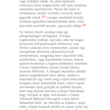
vagy Indiából vették. Az adott építészeti
referencia kínai megnevezése
(tă)
nem tartalmaz
semmiféle specifikációt. Persze hát miért is
tartalmazna, amikor arrafelé a tornyok mind
[25]
pagodák voltak.
Csongor eredetiből készült
fordítása egészében háziasítóbbnak tűnik, mint
[26]
közvetítő nyelvből készült, egzotizáló elődje.
Az idézett részlet azonban még egy
jellegzetességre rávilágíthat. Európai
regényekben (néhány speciális, nem túl magas
presztízsű műfajváltozattól eltekintve) csak
elvétve találunk ilyen eseményeket, amikor egy
szereplőnek démonok zaklatásaival kell
szembenéznie, mégpedig nem valamiféle lelki,
szimbolikus, vagy képzeletbeli szinten, hanem
egészen konkrétan a regénycselekmény részeként.
A kínai regényekben viszont ilyesmi lépten-
nyomon előfordul. A
Nyugati utazás
ban például
semmi meghökkentő nincs abban, amikor a
majomkirály úgy menti meg a szent könyvekért
nyugatra utazó mesterének életét, mikor kapzsi
szerzetesek rájuk gyújtják az épületet éjszaka,
mert meg akarják szerezni a mester díszruháját,
hogy felrepül az égbe, kölcsönkéri a Széles
Tekintetű Mennyei Hercegtől a tüzet hárító
láthatatlan hálót, azt ráborítja az épületre, majd
felül a főapát házának tetejére és onnan szelet fúj,