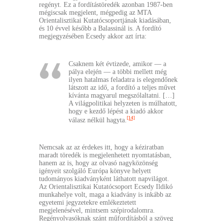
regényt. Ez a fordítástöredék azonban 1987-ben
mégiscsak megjelent, mégpedig az MTA
Orientalisztikai Kutatócsoportjának kiadásában,
és 10 évvel később a Balassinál is. A fordító
megjegyzésében Ecsedy akkor azt írta:
Csaknem két évtizede, amikor — a
pálya elején — a többi mellett még
ilyen hatalmas feladatra is elegendőnek
látszott az idő, a fordító a teljes művet
kívánta magyarul megszólaltatni. […]
A világpolitikai helyzeten is múlhatott,
hogy e kezdő lépést a kiadó akkor
[14]
válasz nélkül hagyta.
Nemcsak az az érdekes itt, hogy a kéziratban
maradt töredék is megjelenhetett nyomtatásban,
hanem az is, hogy az olvasó nagyközönség
igényeit szolgáló Európa könyve helyett
tudományos kiadványként láthatott napvilágot.
Az Orientalisztikai Kutatócsoport Ecsedy Ildikó
munkahelye volt, maga a kiadvány is inkább az
egyetemi jegyzetekre emlékeztetett
megjelenésével, mintsem szépirodalomra.
Regényolvasóknak szánt műfordításból a szöveg