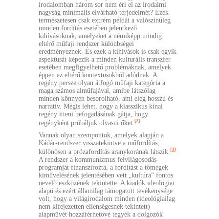
irodalomban három sor nem éri el az irodalmi
nagyság minimális elvárható terjedelmét? Ezek
természetesen csak extrém példái a valószínűleg
minden fordítás esetében jelentkező
kihívásoknak, amelyeket a némiképp mindig
eltérő műfaji rendszer különbségei
eredményeznek. És ezek a kihívások is csak egyik
aspektusát képezik a minden kulturális transzfer
esetében megfigyelhető problémáknak, amelyek
éppen az eltérő kontextusokból adódnak. A
regény persze olyan átfogó műfaji kategória a
maga számos alműfajával, amibe látszólag
minden könnyen besorolható, ami elég hosszú és
narratív. Mégis lehet, hogy a klasszikus kínai
regény itteni befogadásának gátja, hogy
[2]
regényként próbáljuk olvasni őket.
Vannak olyan szempontok, amelyek alapján a
Kádár-rendszer visszatekintve a műfordítás,
[3]
különösen a prózafordítás aranykorának látszik.
A rendszer a kommunizmus felvilágosodás-
programját finanszírozta, a fordítást a tömegek
kiművelésének jelentésében vett „kultúra” fontos
nevelő eszközének tekintette. A kiadók ideológiai
alapú és ezért államilag támogatott tevékenysége
volt, hogy a világirodalom minden (ideológiailag
nem kifejezetten ellenségesnek tekintett)
alapművét hozzáférhetővé tegyék a dolgozók