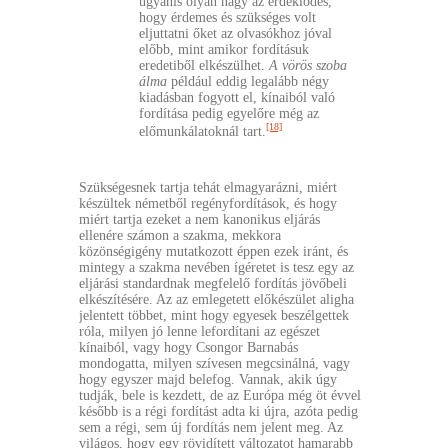
ugyanis olyan nagy az érdeklődés,
hogy érdemes és szükséges volt
eljuttatni őket az olvasókhoz jóval
előbb, mint amikor fordításuk
eredetiből elkészülhet.
A vörös szoba
álma
például eddig legalább négy
kiadásban fogyott el, kínaiból való
fordítása pedig egyelőre még az
[18]
előmunkálatoknál tart.
Szükségesnek tartja tehát elmagyarázni, miért
készültek németből regényfordítások, és hogy
miért tartja ezeket a nem kanonikus eljárás
ellenére számon a szakma, mekkora
közönségigény mutatkozott éppen ezek iránt, és
mintegy a szakma nevében ígéretet is tesz egy az
eljárási standardnak megfelelő fordítás jövőbeli
elkészítésére. Az az emlegetett előkészület aligha
jelentett többet, mint hogy egyesek beszélgettek
róla, milyen jó lenne lefordítani az egészet
kínaiból, vagy hogy Csongor Barnabás
mondogatta, milyen szívesen megcsinálná, vagy
hogy egyszer majd belefog. Vannak, akik úgy
tudják, bele is kezdett, de az Európa még öt évvel
később is a régi fordítást adta ki újra, azóta pedig
sem a régi, sem új fordítás nem jelent meg. Az
világos, hogy egy rövidített változatot hamarabb