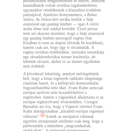
példányszámú megjelentetését és sikerét, amelyek
használhatók voltak erotikus izgalomkeltésre,
ugyanakkor rendelkeztek a klasszikus irodalom
patinájával, Apuleius
Aranyszamar
a, a
Káma
Szútra, Az illatos kert
sorába beillik a
Szép
asszonyok egy gazdag házban
— igaz
A vörös
szoba álma
már sokkal kevésbé. Ezzel persze
nem azt akarom mondani, hogy a
Szép asszonyok
egy gazdag házban
pornográf regény (bár
Kínában is ezen az alapon tiltották be korábban),
hanem csak azt, hogy úgy is olvashatták. A
regény erotikus érdeklődése, szexuális tematikája
egy társadalomkritikai üzenet hordozója, de
lehettek olvasói, akiket ez az üzenet egyáltalán
nem érdekelt.
A következő lehetőség, amelyet mérlegelnünk
kell, hogy a kínai regények radikális idegensége
riasztóan hatott, és a kétlépcsős domesztikálás
fogyaszthatóbbá tette őket. Franz Kuhn nemcsak
európai nyelven tette hozzáférhetővé a
regényeket, hanem a vágásokkal alkalmazta is az
európai regényolvasói elvárásokhoz. Csongor
Barnabás azt írta, hogy a
Vízparti történet
Franz
Kuhn átdolgozásában „kínaiból európai regénnyé
[22]
változott”.
Ennek az európaivá válásnak
egyetlen szempontját említette csak meg, hogy a
párbeszédek a németben „megcsonkultak,
elsikkadtak”. A párbeszéd természetesen