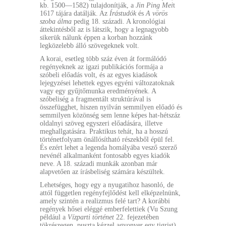
kb. 1500—1582) tulajdonítják, a
Jin Ping Mei
t
1617 tájára datálják. Az
Írástudók
és
A vörös
szoba álma
pedig 18. századi. A kronológiai
áttekintésből az is látszik, hogy a legnagyobb
sikerük nálunk éppen a korban hozzánk
legközelebb álló szövegeknek volt.
A korai, esetleg több száz éven át formálódó
regényeknek az igazi publikációs formája a
szóbeli előadás volt, és az egyes kiadások
lejegyzései lehettek egyes egyéni változatoknak
vagy egy gyűjtőmunka eredményének. A
szóbeliség a fragmentált struktúrával is
összefügghet, hiszen nyilván semmilyen előadó és
semmilyen közönség sem lenne képes hat-hétszáz
oldalnyi szöveg egyszeri előadására, illetve
meghallgatására. Praktikus tehát, ha a hosszú
történetfolyam önállósítható részekből épül fel.
És ezért lehet a legenda homályába vesző szerző
nevénél alkalmanként fontosabb egyes kiadók
neve. A 18. századi munkák azonban már
alapvetően az írásbeliség számára készültek.
Lehetséges, hogy egy a nyugatihoz hasonló, de
attól független regényfejlődést kell elképzelnünk,
amely szintén a realizmus felé tart? A korábbi
regények hősei eléggé emberfelettiek (Vu Szung
például a
Vízparti történet
22. fejezetében
tökrészegen, puszta kézzel agyonver egy tigrist),