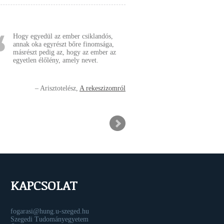
Hogy egyedül az ember csiklandós,
annak oka egyrészt bőre finomsága,
másrészt pedig az, hogy az ember az
egyetlen élőlény, amely nevet.
Arisztotelész
A rekeszizomról
KAPCSOLAT
fogarasi@hung.u-szeged.hu
Szegedi Tudományegyetem