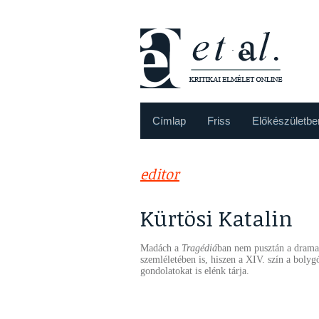
Címlap
Friss
Előkészületbe
editor
Kürtösi Katalin
Madách a
Tragédiá
ban nem pusztán a drama
szemléletében is, hiszen a XIV. szín a bolyg
gondolatokat is elénk tárja.