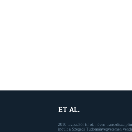
ET AL.
2010 tavaszától
Et al.
néven transzdiszciplin
indult a Szegedi Tudományegyetemen vendé