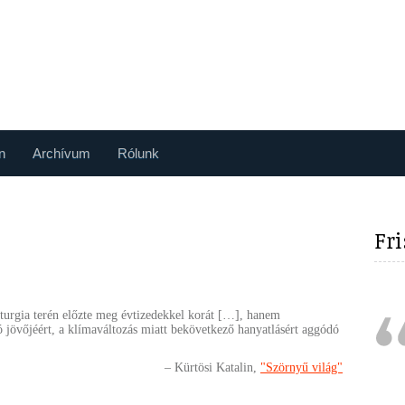
n
Archívum
Rólunk
Fr
turgia terén előzte meg évtizedekkel korát […], hanem
ó jövőjéért, a klímaváltozás miatt bekövetkező hanyatlásért aggódó
Kürtösi Katalin
"Szörnyű világ"