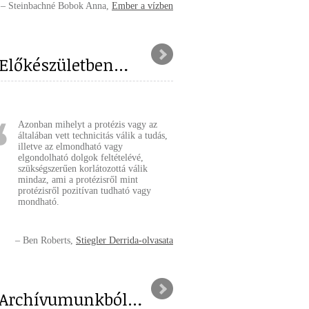
Steinbachné Bobok Anna
Ember a vízben
Előkészületben…
Azonban mihelyt a protézis vagy az
általában vett technicitás válik a tudás,
illetve az elmondható vagy
elgondolható dolgok feltételévé,
szükségszerűen korlátozottá válik
mindaz, ami a protézisről mint
protézisről pozitívan tudható vagy
mondható.
Ben Roberts
Stiegler Derrida-olvasata
Archívumunkból…