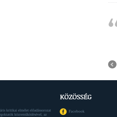
KÖZÖSSÉG
áris kritikai elmélet előadássorozat
Facebook
goktatók közreműködésével, az