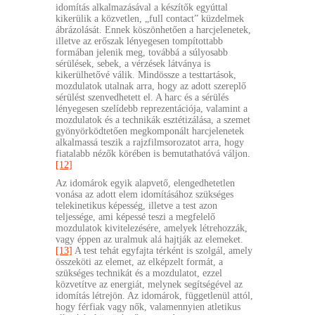
idomítás alkalmazásával a készítők egyúttal
kikerülik a közvetlen, „full contact” küzdelmek
ábrázolását. Ennek köszönhetően a harcjelenetek,
illetve az erőszak lényegesen tompítottabb
formában jelenik meg, továbbá a súlyosabb
sérülések, sebek, a vérzések látványa is
kikerülhetővé válik. Mindössze a testtartások,
mozdulatok utalnak arra, hogy az adott szereplő
sérülést szenvedhetett el. A harc és a sérülés
lényegesen szelídebb reprezentációja, valamint a
mozdulatok és a technikák esztétizálása, a szemet
gyönyörködtetően megkomponált harcjelenetek
alkalmassá teszik a rajzfilmsorozatot arra, hogy
fiatalabb nézők körében is bemutathatóvá váljon.
[12]
Az idomárok egyik alapvető, elengedhetetlen
vonása az adott elem idomításához szükséges
telekinetikus képesség, illetve a test azon
teljessége, ami képessé teszi a megfelelő
mozdulatok kivitelezésére, amelyek létrehozzák,
vagy éppen az uralmuk alá hajtják az elemeket.
[13]
A test tehát egyfajta térként is szolgál, amely
összeköti az elemet, az elképzelt formát, a
szükséges technikát és a mozdulatot, ezzel
közvetítve az energiát, melynek segítségével az
idomítás létrejön. Az idomárok, függetlenül attól,
hogy férfiak vagy nők, valamennyien atletikus