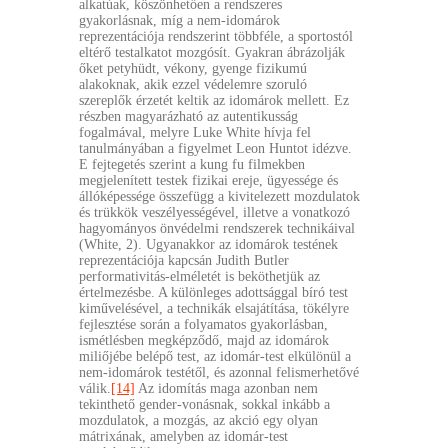
alkatúak, köszönhetően a rendszeres
gyakorlásnak, míg a nem-idomárok
reprezentációja rendszerint többféle, a sportostól
eltérő testalkatot mozgósít. Gyakran ábrázolják
őket petyhüdt, vékony, gyenge fizikumú
alakoknak, akik ezzel védelemre szoruló
szereplők érzetét keltik az idomárok mellett. Ez
részben magyarázható az autentikusság
fogalmával, melyre Luke White hívja fel
tanulmányában a figyelmet Leon Huntot idézve.
E fejtegetés szerint a kung fu filmekben
megjelenített testek fizikai ereje, ügyessége és
állóképessége összefügg a kivitelezett mozdulatok
és trükkök veszélyességével, illetve a vonatkozó
hagyományos önvédelmi rendszerek technikáival
(White, 2). Ugyanakkor az idomárok testének
reprezentációja kapcsán Judith Butler
performativitás-elméletét is beköthetjük az
értelmezésbe. A különleges adottsággal bíró test
kiművelésével, a technikák elsajátítása, tökélyre
fejlesztése során a folyamatos gyakorlásban,
ismétlésben megképződő, majd az idomárok
miliőjébe belépő test, az idomár-test elkülönül a
nem-idomárok testétől, és azonnal felismerhetővé
válik.
[14]
Az idomítás maga azonban nem
tekinthető gender-vonásnak, sokkal inkább a
mozdulatok, a mozgás, az akció egy olyan
mátrixának, amelyben az idomár-test