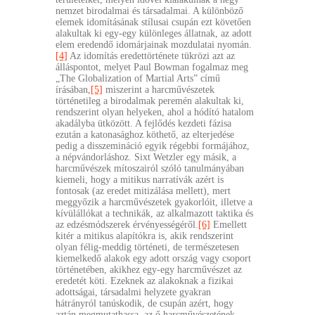
nemzet birodalmai és társadalmai. A különböző
elemek idomításának stílusai csupán ezt követően
alakultak ki egy-egy különleges állatnak, az adott
elem eredendő idomárjainak mozdulatai nyomán.
[4]
Az idomítás eredettörténete tükrözi azt az
álláspontot, melyet Paul Bowman fogalmaz meg
„The Globalization of Martial Arts” című
írásában,
[5]
miszerint a harcművészetek
történetileg a birodalmak peremén alakultak ki,
rendszerint olyan helyeken, ahol a hódító hatalom
akadályba ütközött. A fejlődés kezdeti fázisa
ezután a katonasághoz köthető, az elterjedése
pedig a disszemináció egyik régebbi formájához,
a népvándorláshoz. Sixt Wetzler egy másik, a
harcművészek mítoszairól szóló tanulmányában
kiemeli, hogy a mitikus narratívák azért is
fontosak (az eredet mitizálása mellett), mert
meggyőzik a harcművészetek gyakorlóit, illetve a
kívülállókat a technikák, az alkalmazott taktika és
az edzésmódszerek érvényességéről.
[6]
Emellett
kitér a mitikus alapítókra is, akik rendszerint
olyan félig-meddig történeti, de természetesen
kiemelkedő alakok egy adott ország vagy csoport
történetében, akikhez egy-egy harcművészet az
eredetét köti. Ezeknek az alakoknak a fizikai
adottságai, társadalmi helyzete gyakran
hátrányról tanúskodik, de csupán azért, hogy
aztán megmutathassa, az ő harcművészetének