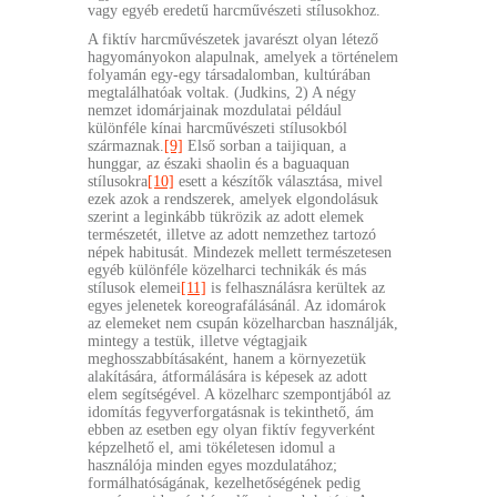
vagy egyéb eredetű harcművészeti stílusokhoz.
A fiktív harcművészetek javarészt olyan létező
hagyományokon alapulnak, amelyek a történelem
folyamán egy-egy társadalomban, kultúrában
megtalálhatóak voltak. (Judkins, 2) A négy
nemzet idomárjainak mozdulatai például
különféle kínai harcművészeti stílusokból
származnak.
[9]
Első sorban a taijiquan, a
hunggar, az északi shaolin és a baguaquan
stílusokra
[10]
esett a készítők választása, mivel
ezek azok a rendszerek, amelyek elgondolásuk
szerint a leginkább tükrözik az adott elemek
természetét, illetve az adott nemzethez tartozó
népek habitusát. Mindezek mellett természetesen
egyéb különféle közelharci technikák és más
stílusok elemei
[11]
is felhasználásra kerültek az
egyes jelenetek koreografálásánál. Az idomárok
az elemeket nem csupán közelharcban használják,
mintegy a testük, illetve végtagjaik
meghosszabbításaként, hanem a környezetük
alakítására, átformálására is képesek az adott
elem segítségével. A közelharc szempontjából az
idomítás fegyverforgatásnak is tekinthető, ám
ebben az esetben egy olyan fiktív fegyverként
képzelhető el, ami tökéletesen idomul a
használója minden egyes mozdulatához;
formálhatóságának, kezelhetőségének pedig