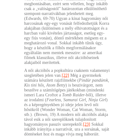
megbontásában, ezért sem véletlen, hogy inkább
csak a „valóságostól” határozottan elkülöníthető
szempont-narratívákban jelenhetett meg.
(Edwards, 69-70) Ugyan a kínai hagyomány női
harcosának egy-egy vonását felfedezhetjük Korra
alakjában (különösen a mély elhivatottságot és a
harcban való kivételes jártasságot, esetleg egy-
egy fiús vonást), döntő mértékben mégsem ez a
meghatározó vonal. Sokkal inkább tűnik úgy,
hogy a készítők a főhős megformálásakor
egyáltalán nem mentek messzire: az amerikai
filmek klasszikus, illetve női akcióhőseinek
alakjaiból merítettek.
A női akcióhős a popkultúra csaknem valamennyi
szegletében jelen van.
[22]
Még a gyermekek
számára készített rajzfilmekbe (
Pindúr pandúrok,
Kis tini hős, Atom Betty
) is beszivárgott, nem
beszélve a számítógépes játékokban (mindenki
ismeri Lara Croftot a
Tomb Raider
-ből), illetve
az irodalmi (
Fearless
,
Samurai Girl, Ninja Girl
)
és a képregényekben jó ideje jelen levő női
hősökről (Wonder Woman, Cat Woman, Storm,
stb.). (Brown, 19) A modern női akcióhős alakja
távol esik a női szereplőknek tulajdonított
hagyományos passzív szerepektől.
[23]
Sokkal
inkább irányítja a narratívát, ura a sorsának, saját
döntéseket hoz és maga vívja meg háborúit.