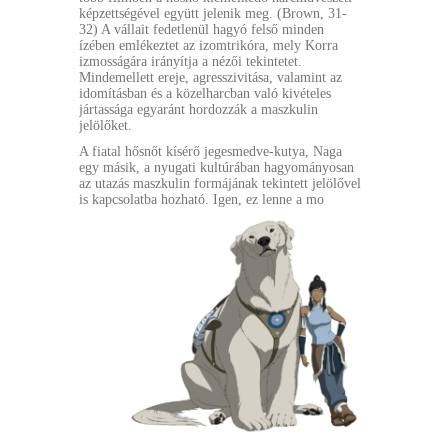
képzettségével együtt jelenik meg. (Brown, 31-
32) A vállait fedetlenül hagyó felső minden
ízében emlékeztet az izomtrikóra, mely Korra
izmosságára irányítja a nézői tekintetet.
Mindemellett ereje, agresszivitása, valamint az
idomításban és a közelharcban való kivételes
jártassága egyaránt hordozzák a maszkulin
jelölőket.
A fiatal hősnőt kísérő jegesmedve-kutya, Naga
egy másik, a nyugati kultúrában hagyományosan
az utazás maszkulin formájának tekintett jelölővel
is kapcsolatba hozható. Igen, ez lenne a mo