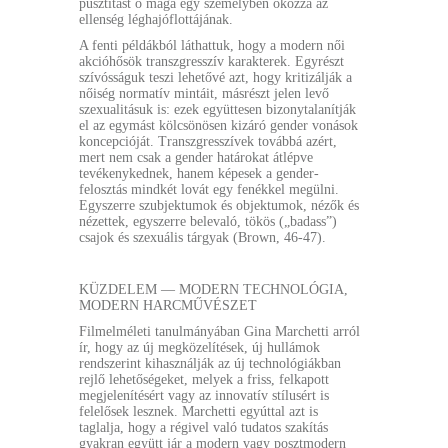
pusztítást ő maga egy személyben okozza az
ellenség léghajóflottájának.
A fenti példákból láthattuk, hogy a modern női
akcióhősök transzgresszív karakterek. Egyrészt
szívósságuk teszi lehetővé azt, hogy kritizálják a
nőiség normatív mintáit, másrészt jelen levő
szexualitásuk is: ezek együttesen bizonytalanítják
el az egymást kölcsönösen kizáró gender vonások
koncepcióját. Transzgresszívek továbbá azért,
mert nem csak a gender határokat átlépve
tevékenykednek, hanem képesek a gender-
felosztás mindkét lovát egy fenékkel megülni.
Egyszerre szubjektumok és objektumok, nézők és
nézettek, egyszerre belevaló, tökös („badass”)
csajok és szexuális tárgyak (Brown, 46-47).
KÜZDELEM — MODERN TECHNOLÓGIA,
MODERN HARCMŰVÉSZET
Filmelméleti tanulmányában Gina Marchetti arról
ír, hogy az új megközelítések, új hullámok
rendszerint kihasználják az új technológiákban
rejlő lehetőségeket, melyek a friss, felkapott
megjelenítésért vagy az innovatív stílusért is
felelősek lesznek. Marchetti egyúttal azt is
taglalja, hogy a régivel való tudatos szakítás
gyakran együtt jár a modern vagy posztmodern