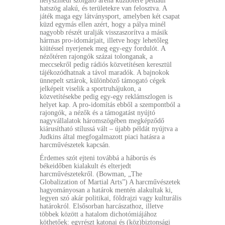
helyszínéül szolgáló aréna küzdőtere például
hatszög alakú, és területekre van felosztva. A
játék maga egy látványsport, amelyben két csapat
küzd egymás ellen azért, hogy a pálya minél
nagyobb részét uralják visszaszorítva a másik
hármas pro-idomárjait, illetve hogy lehetőleg
kiütéssel nyerjenek meg egy-egy fordulót. A
nézőtéren rajongók százai tolonganak, a
meccsekről pedig rádiós közvetítésen keresztül
tájékozódhatnak a távol maradók. A bajnokok
ünnepelt sztárok, különböző támogató cégek
jelképeit viselik a sportruhájukon, a
közvetítésekbe pedig egy-egy reklámszlogen is
helyet kap. A pro-idomítás ebből a szempontból a
rajongók, a nézők és a támogatást nyújtó
nagyvállalatok háromszögében megképződő
kiárusítható stílussá vált – újabb példát nyújtva a
Judkins által megfogalmazott piaci hatásra a
harcművészetek kapcsán.
Érdemes szót ejteni továbbá a háborús és
békeidőben kialakult és elterjedt
harcművészetekről. (Bowman, „The
Globalization of Martial Arts”) A harcművészetek
hagyományosan a határok mentén alakultak ki,
legyen szó akár politikai, földrajzi vagy kulturális
határokról. Elsősorban harcászathoz, illetve
többek között a hatalom dichotómiájához
köthetőek: egyrészt katonai és (köz)biztonsági