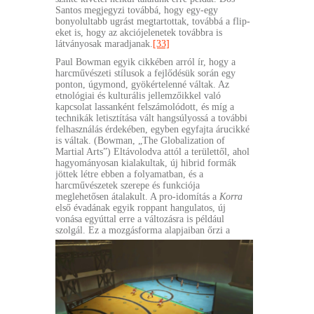
Santos megjegyzi továbbá, hogy egy-egy
bonyolultabb ugrást megtartottak, továbbá a flip-
eket is, hogy az akciójelenetek továbbra is
látványosak maradjanak.
[33]
Paul Bowman egyik cikkében arról ír, hogy a
harcművészeti stílusok a fejlődésük során egy
ponton, úgymond, gyökértelenné váltak. Az
etnológiai és kulturális jellemzőikkel való
kapcsolat lassanként felszámolódott, és míg a
technikák letisztítása vált hangsúlyossá a további
felhasználás érdekében, egyben egyfajta árucikké
is váltak. (Bowman, „The Globalization of
Martial Arts”) Eltávolodva attól a területtől, ahol
hagyományosan kialakultak, új hibrid formák
jöttek létre ebben a folyamatban, és a
harcművészetek szerepe és funkciója
meglehetősen átalakult. A pro-idomítás a
Korra
első évadának egyik roppant hangulatos, új
vonása egyúttal erre a változásra is például
szolgál.
Ez a mozgásforma alapjaiban őrzi a