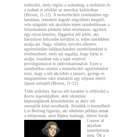
torbicikli, mely régóta a szabadság, a mobilitás és
a szabad út jelölője az amerikai kultúrában
(Brown, 11-12). A motorbiciklit (esetünkben egy
hatalmas, izmoktól dagadó négylábút) megülő,
vele száguldó női akcióhős képét szimbolikusan a
felszabadulás jeleként lehet értelmezni; egyúttal
egy olyan kemény, független nőt jelöli, aki,
bármilyen helyzetbe kerüljön is, teljes mértékben
uralja azt. Naga, nőstény mivolta ellenére,
egyértelműen fallikus/hatalmi szimbólumként is
értelmezhető, mely azt sugallja, hogy bárki is
uralja, tisztában van a saját erejével,
privilégiumával és individualitásával. Ezen a
szimbolikus szinten a motorbicikli egyértelművé
teszi, hogy a női akcióhős a passzív, gyenge és
megmentésre váró nőalaktól egy teljesen eltérő
típusú szereplő (Brown, 11-12).
Több erőteljes, harcos női karakter is előfordul a
Korra legendájában
, akik idomítási
képességüknek köszönhetően az aktív női
szereplők közé sorolhatók. Közülük is kiemelhető
Lin Beifong figurája, aki tökéletes példája annak
a nőtípusnak, amit Ripley hadnagy, illetve Sarah
Connor al
akjaiban
ismerhettünk
meg. Ők a