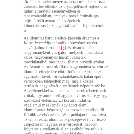
történetek cselekménye azonban mindkét sorozat
esetében bővelkedik az olyan jellemet fejlesztő és
tudást elmélyítő eseményekben és
tapasztalatokban, amelyek hozzájárulnak egy
teljes értékű avatár képességeinek
kibontakozásához, egyúttal barátai fejlődéséhez
is.
Az idomítás harci eredete kapcsán érdemes a
Korra
legendája
második könyvének eredet-
epizódjaihoz fordulni,
[3]
és olyan kitalált
hagyományként vizsgálni, melynek mozdulatai
valós, hagyományos harcművészetek
mozdulataiból merítenek, illetve ötvözik azokat.
Az Avatár-sorozatok fiktív hagyománya szerint az
idomítás elterjedése előtti időkben az emberek
egymástól távoli, oroszlánteknősök hátán épült
városokban telepedtek meg, míg a köztes
területek nagy részét a szellemek népesítették be.
A szellemekkel szemben az emberek tehetetlenek
voltak, így amikor elhagyták a városokat egy-egy
szervezett élelemszerző körútra indulva,
védelemül megkapták egy adott elem
idomításának képességét az oroszlánteknősöktől.
Később az első avatár, Wan példáján felbuzdulva,
az emberek az idomítás képességével felvértezve
csoportosan hagyják el a városokat, háborút
folytatva a szellemek ellen és elhódítva tőlük a
területeiket, melyen idővel kialakulnak a négy