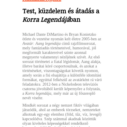
Test, küzdelem és átadás a
Korra Legendájá
ban
Michael Dante DiMartino és Bryan Konietzko
ötlete és vezetése nyomán kelt életre 2005-ben az
Avatár: Aang legendája
című rajzfilmsorozat,
mely fantáziadús történeteivel, humorával, jól
megformált karaktereivel szinte azonnal
megnyerte valamennyi nézőjének szívét. Az első
sorozat történetei a fiatal légidomár, Aang alakja,
illetve barátai köré csoportosulnak, és azokat a
történéseket, viszontagságokat követik nyomon,
amely során a fiú elsajátítja a különféle idomítási
formákat, egyúttal felkészül az avatárként rá váró
feladatokra. 2012-ben a Nickelodeon televíziós
csatorna jóvoltából került képernyőre a folytatás,
a
Korra legendája
, mely már az új főszereplő
nevét viselte.
Mindkét sorozat a négy nemzet fiktív világában
játszódik, ahol az emberek törzseket, nemzeteket
alkotnak egy-egy elemhez (föld, tűz, víz, levegő)
kapcsolódva. Szép számmal akadnak közöttük
olyan kivételes képességekkel rendelkező