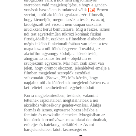
elfogadottá válik a nők nem hagyományos
szerepben való megjelen(ít)ése, s hogy a gender-
vonások használata is tudatossá válik.
[24]
Brown
szerint, a női akcióhőst gyakran azért filmezik,
hogy kiemeljék, megmutassák a testét, ez az új,
kidolgozott test viszont nem csupán szexuális
árucikként kerül bemutatásra. Míg a feszes, izmos
női test egyértelműen tükrözi korának fizikai
fittség-ideálját, ezekben a filmekben elsősorban
mégis inkább funkcionalitásában van jelen: a test
maga lesz a női főhős fegyvere. Továbbá, az
akciófilm ugyanúgy kódolja a hősnő testét,
ahogyan az izmos férfiét – objektum és
szubjektum egyszerre. Már nem csak azért van
jelen, hogy örömöt okozzon, jelenlétével emelje a
filmben megjelenő szereplők esztétikai
színvonalát. (Brown, 25) Más kérdés, hogy
napjaink női akcióhőseinek megjelenítésében ez a
két feltétel menthetetlenül egybefonódott.
Korra megjelenítésében, testének, valamint
tetteinek rajzolataiban megtalálhatóak a női
akcióhős változékony gender-vonásai. Alakja
formás és izmos, egyszerre hozza játékba a
feminin és maszkulin elemeket. Mozgásában az
idomárok harcművészet-mozdulatai dominálnak,
erőteljes és hatékony, nélkülözi az Asami
harcjeleneteiben látott kec
sességet és