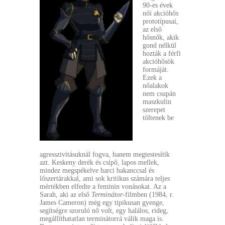
90-es évek
női akcióhős
prototípusai,
az első
hősnők, akik
gond nélkül
hozták a férfi
akcióhősök
formáját.
Ezek a
nőalakok
nem csupán
maszkulin
szerepet
töltenek be
agresszivitásuknál fogva, hanem megtestesítik
azt. Keskeny derék és csípő, lapos mellek,
mindez megspékelve harci bakanccsal és
lőszertárakkal, ami sok kritikus számára teljes
mértékben elfedte a feminin vonásokat. Az a
Sarah, aki az első
Terminátor
-filmben (1984, r.
James Cameron) még egy tipikusan gyenge,
segítségre szoruló nő volt, egy halálos, rideg,
megállíthatatlan terminátorrá válik maga is.