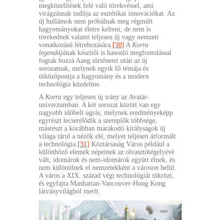
megközelítések felé való törekvéssel, ami
virágzásnak indítja az esztétikai innovációkat. Az
új hullámok nem próbálnak meg régmúlt
hagyományokat életre kelteni, de nem is
törekednek valami teljesen új vagy nemzeti
vonatkozású létrehozására.
[30]
A
Korra
legendájá
nak készítői is hasonló megfontolással
fogtak hozzá Aang történetei után az új
sorozatnak, melynek egyik fő témája és
ütközőpontja a hagyomány és a modern
technológia küzdelme.
A
Korra
egy teljesen új irány az Avatár-
univerzumban. A két sorozat között van egy
nagyobb időbeli ugrás, melynek eredményeképp
egyrészt lecserélődik a szereplők többsége,
másrészt a korábban marakodó királyságok új
világa tárul a nézők elé, melyet teljesen átformált
a technológia.
[31]
Köztársaság Város például a
különböző elemek népeinek az olvasztótégelyévé
vált, idomárok és nem-idomárok együtt élnek, és
nem különülnek el nemzetekként a városon belül.
A város a XIX. század végi technológiát tükrözi,
és egyfajta Manhattan-Vancouver-Hong Kong
látványvilágból merít.