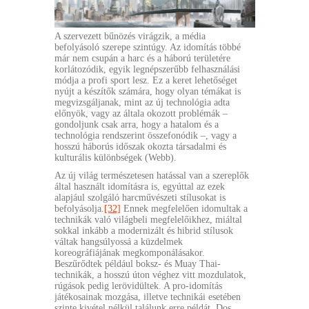
A szervezett bűnözés virágzik, a média
befolyásoló szerepe szintúgy. Az idomítás többé
már nem csupán a harc és a háború területére
korlátozódik, egyik legnépszerűbb felhasználási
módja a profi sport lesz. Ez a keret lehetőséget
nyújt a készítők számára, hogy olyan témákat is
megvizsgáljanak, mint az új technológia adta
előnyök, vagy az általa okozott problémák –
gondoljunk csak arra, hogy a hatalom és a
technológia rendszerint összefonódik –, vagy a
hosszú háborús időszak okozta társadalmi és
kulturális különbségek (Webb).
Az új világ természetesen hatással van a szereplők
által használt idomításra is, egyúttal az ezek
alapjául szolgáló harcművészeti stílusokat is
befolyásolja.
[32]
Ennek megfelelően idomultak a
technikák való világbeli megfelelőikhez, miáltal
sokkal inkább a modernizált és hibrid stílusok
váltak hangsúlyossá a küzdelmek
koreográfiájának megkomponálásakor.
Beszűrődtek például boksz- és Muay Thai-
technikák, a hosszú úton véghez vitt mozdulatok,
rúgások pedig lerövidültek. A pro-idomítás
játékosainak mozgása, illetve technikái esetében
szinte kivétel nélkül találunk erre példát. Dos