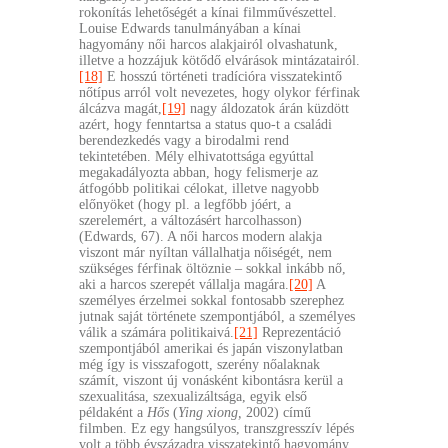
rokonítás lehetőségét a kínai filmművészettel.
Louise Edwards tanulmányában a kínai
hagyomány női harcos alakjairól olvashatunk,
illetve a hozzájuk kötődő elvárások mintázatairól.
[18]
E hosszú történeti tradícióra visszatekintő
nőtípus arról volt nevezetes, hogy olykor férfinak
álcázva magát,
[19]
nagy áldozatok árán küzdött
azért, hogy fenntartsa a status quo-t a családi
berendezkedés vagy a birodalmi rend
tekintetében. Mély elhivatottsága egyúttal
megakadályozta abban, hogy felismerje az
átfogóbb politikai célokat, illetve nagyobb
előnyöket (hogy pl. a legfőbb jóért, a
szerelemért, a változásért harcolhasson)
(Edwards, 67). A női harcos modern alakja
viszont már nyíltan vállalhatja nőiségét, nem
szükséges férfinak öltöznie – sokkal inkább nő,
aki a harcos szerepét vállalja magára.
[20]
A
személyes érzelmei sokkal fontosabb szerephez
jutnak saját története szempontjából, a személyes
válik a számára politikaivá.
[21]
Reprezentáció
szempontjából amerikai és japán viszonylatban
még így is visszafogott, szerény nőalaknak
számít, viszont új vonásként kibontásra kerül a
szexualitása, szexualizáltsága, egyik első
példaként a
Hős
(
Ying xiong,
2002) című
filmben. Ez egy hangsúlyos, transzgresszív lépés
volt a több évszázadra visszatekintő hagyomány