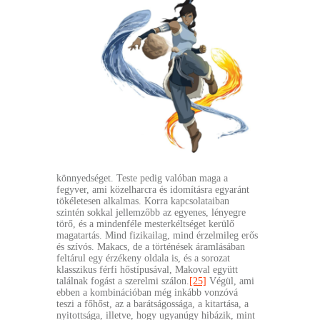
könnyedséget. Teste pedig valóban maga a
fegyver, ami közelharcra és idomításra egyaránt
tökéletesen alkalmas. Korra kapcsolataiban
szintén sokkal jellemzőbb az egyenes, lényegre
törő, és a mindenféle mesterkéltséget kerülő
magatartás. Mind fizikailag, mind érzelmileg erős
és szívós. Makacs, de a történések áramlásában
feltárul egy érzékeny oldala is, és a sorozat
klasszikus férfi hőstípusával, Makoval együtt
találnak fogást a szerelmi szálon.
[25]
Végül, ami
ebben a kombinációban még inkább vonzóvá
teszi a főhőst, az a barátságossága, a kitartása, a
nyitottsága, illetve, hogy ugyanúgy hibázik, mint