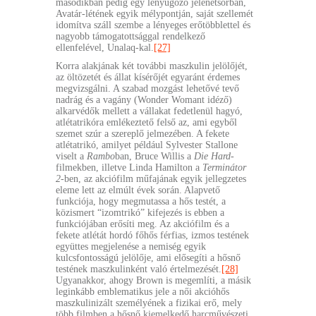
másodikban pedig egy lenyűgöző jelenetsorban,
Avatár-létének egyik mélypontján, saját szellemét
idomítva száll szembe a lényeges erőtöbblettel és
nagyobb támogatottsággal rendelkező
ellenfelével, Unalaq-kal.
[27]
Korra alakjának két további maszkulin jelölőjét,
az öltözetét és állat kísérőjét egyaránt érdemes
megvizsgálni. A szabad mozgást lehetővé tevő
nadrág és a vagány (Wonder Womant idéző)
alkarvédők mellett a vállakat fedetlenül hagyó,
atlétatrikóra emlékeztető felső az, ami egyből
szemet szúr a szereplő jelmezében. A fekete
atlétatrikó, amilyet például Sylvester Stallone
viselt a
Rambo
ban, Bruce Willis a
Die Hard
-
filmekben, illetve Linda Hamilton a
Terminátor
2
-ben, az akciófilm műfajának egyik jellegzetes
eleme lett az elmúlt évek során. Alapvető
funkciója, hogy megmutassa a hős testét, a
közismert “izomtrikó” kifejezés is ebben a
funkciójában erősíti meg. Az akciófilm és a
fekete atlétát hordó főhős férfias, izmos testének
együttes megjelenése a nemiség egyik
kulcsfontosságú jelölője, ami elősegíti a hősnő
testének maszkulinként való értelmezését.
[28]
Ugyanakkor, ahogy Brown is megemlíti, a másik
leginkább emblematikus jele a női akcióhős
maszkulinizált személyének a fizikai erő, mely
több filmben a hősnő kiemelkedő harcművészeti