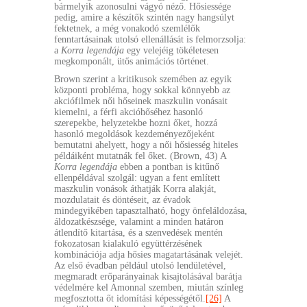
bármelyik azonosulni vágyó néző. Hősiessége
pedig, amire a készítők szintén nagy hangsúlyt
fektetnek, a még vonakodó szemlélők
fenntartásainak utolsó ellenállását is felmorzsolja:
a
Korra legendája
egy velejéig tökéletesen
megkomponált, ütős animációs történet.
Brown szerint a kritikusok szemében az egyik
központi probléma, hogy sokkal könnyebb az
akciófilmek női hőseinek maszkulin vonásait
kiemelni, a férfi akcióhőséhez hasonló
szerepekbe, helyzetekbe hozni őket, hozzá
hasonló megoldások kezdeményezőjeként
bemutatni ahelyett, hogy a női hősiesség hiteles
példáiként mutatnák fel őket. (Brown, 43) A
Korra legendája
ebben a pontban is kitűnő
ellenpéldával szolgál: ugyan a fent említett
maszkulin vonások áthatják Korra alakját,
mozdulatait és döntéseit, az évadok
mindegyikében tapasztalható, hogy önfeláldozása,
áldozatkészsége, valamint a minden határon
átlendítő kitartása, és a szenvedések mentén
fokozatosan kialakuló együttérzésének
kombinációja adja hősies magatartásának velejét.
Az első évadban például utolsó lendületével,
megmaradt erőparányainak kisajtolásával barátja
védelmére kel Amonnal szemben, miután színleg
megfosztotta őt idomítási képességétől.
[26]
A