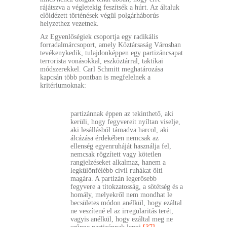
rájátszva a végletekig feszítsék a húrt. Az általuk
előidézett történések végül polgárháborús
helyzethez vezetnek.
Az Egyenlőségiek csoportja egy radikális
forradalmárcsoport, amely Köztársaság Városban
tevékenykedik, tulajdonképpen egy partizáncsapat
terrorista vonásokkal, eszköztárral, taktikai
módszerekkel. Carl Schmitt meghatározása
kapcsán több pontban is megfelelnek a
kritériumoknak:
partizánnak éppen az tekinthető, aki
kerüli, hogy fegyvereit nyíltan viselje,
aki lesállásból támadva harcol, aki
álcázása érdekében nemcsak az
ellenség egyenruháját használja fel,
nemcsak rögzített vagy kötetlen
rangjelzéseket alkalmaz, hanem a
legkülönfélébb civil ruhákat ölti
magára. A partizán legerősebb
fegyvere a titokzatosság, a sötétség és a
homály, melyekről nem mondhat le
becsületes módon anélkül, hogy ezáltal
ne veszítené el az irregularitás terét,
vagyis anélkül, hogy ezáltal meg ne