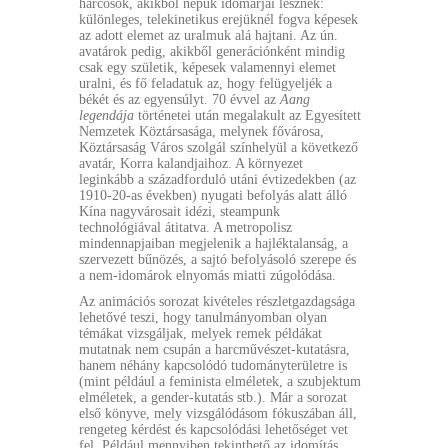
harcosok, akikből népük idomárjai lesznek:
különleges, telekinetikus erejüknél fogva képesek
az adott elemet az uralmuk alá hajtani. Az ún.
avatárok pedig, akikből generációnként mindig
csak egy születik, képesek valamennyi elemet
uralni, és fő feladatuk az, hogy felügyeljék a
békét és az egyensúlyt. 70 évvel az
Aang
legendája
történetei után megalakult az Egyesített
Nemzetek Köztársasága, melynek fővárosa,
Köztársaság Város szolgál színhelyül a következő
avatár, Korra kalandjaihoz. A környezet
leginkább a századforduló utáni évtizedekben (az
1910-20-as években) nyugati befolyás alatt álló
Kína nagyvárosait idézi, steampunk
technológiával átitatva. A metropolisz
mindennapjaiban megjelenik a hajléktalanság, a
szervezett bűnözés, a sajtó befolyásoló szerepe és
a nem-idomárok elnyomás miatti zúgolódása.
Az animációs sorozat kivételes részletgazdagsága
lehetővé teszi, hogy tanulmányomban olyan
témákat vizsgáljak, melyek remek példákat
mutatnak nem csupán a harcművészet-kutatásra,
hanem néhány kapcsolódó tudományterületre is
(mint például a feminista elméletek, a szubjektum
elméletek, a gender-kutatás stb.). Már a sorozat
első könyve, mely vizsgálódásom fókuszában áll,
rengeteg kérdést és kapcsolódási lehetőséget vet
fel. Például mennyiben tekinthető az idomítás