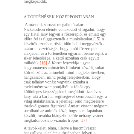
megképződik.
A TÖRTÉNÉSEK KÖZÉPPONTJÁBAN
A második sorozat megalkotásakor a
Nickelodeon eleinte vonakodott elfogadni, hogy
egy fiatal lány legyen a főszereplő, és emiatt egy
időre fel is függesztették a munkálatokat.
[15]
A
készítők azonban rövid időn belül meggyőzték a
csatorna vezetőségét, hogy a női főszereplő
alakjában és a történetben egyaránt benne rejlik a
siker lehetősége, a kettő azonban csak együtt
működik.
[16]
A
Korra legendája
ugyan
hagyományos animációs filmként készült, sokat
kölcsönzött az animéből mind megjelenítésében,
hangzásában, mind pedig felépítésében. Hogy
csak néhány vonást vegyünk számba a
cselekmény szempontjából: a főhős egy
különleges képességekkel megáldott tizenéves
lány, aki a barátai segítségével szembeszáll egy, a
világ átalakítására, a jelenlegi rend megtörésére
törekvő gonosz figurával. Amiatt viszont mégsem
sorolható az animék közé, hogy nem Japánban
készült, továbbá hiányzik belőle néhány, zsánert
megkülönböztető vizuális trópus.
[17]
A távol-keleti téma, illetve a harcművészet
hangsúlyos jelenléte a történetben felveti a