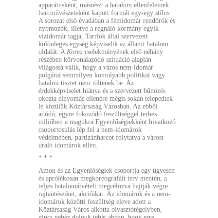
apparátusként, másrészt a hatalom ellenfeleinek
harcművészeteként kapott formát egy-egy stílus.
A sorozat első évadában a fémidomár rendőrök és
nyomozók, illetve a regnáló kormány egyik
vízidomár tagja, Tarrlok által szervezett
különleges egység képviselik az állami hatalom
oldalát. A
Korra
cselekményének első néhány
részében körvonalazódó szituáció alapján
világossá válik, hogy a város nem-idomár
polgárai semmilyen komolyabb politikai vagy
hatalmi tisztet nem töltenek be. Az
érdekképviselet hiánya és a szervezett bűnözés
okozta elnyomás ellenére mégis sokan telepedtek
le közülük Köztársaság Városban. Az ebből
adódó, egyre fokozódó feszültséggel terhes
miliőben a magukra Egyenlőségiekként hivatkozó
csoportosulás lép fel a nem-idomárok
védelmében, partizánharcot folytatva a várost
uraló idomárok ellen.
* * *
Amon és az Egyenlőségiek csoportja egy ügyesen
és aprólékosan megkoreografált terv mentén, a
teljes hatalomátvételt megcélozva hajtják végre
rajtaütéseiket, akcióikat. Az idomárok és a nem-
idomárok közötti feszültség eleve adott a
Köztársaság Város alkotta olvasztótégelyben,
nincs nehéz dolguk tehát abban, hogy erre