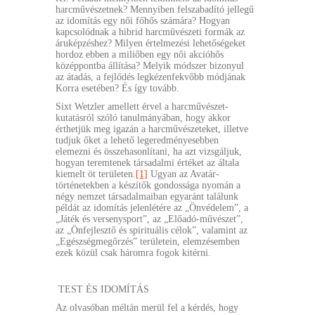
harcművészetnek? Mennyiben felszabadító jellegű
az idomítás egy női főhős számára? Hogyan
kapcsolódnak a hibrid harcművészeti formák az
áruképzéshez? Milyen értelmezési lehetőségeket
hordoz ebben a miliőben egy női akcióhős
középpontba állítása? Melyik módszer bizonyul
az átadás, a fejlődés legkézenfekvőbb módjának
Korra esetében? És így tovább.
Sixt Wetzler amellett érvel a harcművészet-
kutatásról szóló tanulmányában, hogy akkor
érthetjük meg igazán a harcművészeteket, illetve
tudjuk őket a lehető legeredményesebben
elemezni és összehasonlítani, ha azt vizsgáljuk,
hogyan teremtenek társadalmi értéket az általa
kiemelt öt területen.
[1]
Ugyan az Avatár-
történetekben a készítők gondossága nyomán a
négy nemzet társadalmaiban egyaránt találunk
példát az idomítás jelenlétére az „Önvédelem”, a
„Játék és versenysport”, az „Előadó-művészet”,
az „Önfejlesztő és spirituális célok”, valamint az
„Egészségmegőrzés” területein, elemzésemben
ezek közül csak háromra fogok kitérni.
TEST ÉS IDOMÍTÁS
Az olvasóban méltán merül fel a kérdés, hogy