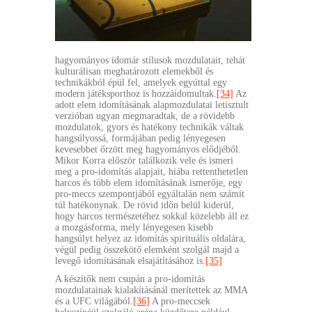
hagyományos idomár stílusok mozdulatait, tehát
kulturálisan meghatározott elemekből és
technikákból épül fel, amelyek egyúttal egy
modern játéksporthoz is hozzáidomultak.
[34]
Az
adott elem idomításának alapmozdulatai letisztult
verzióban ugyan megmaradtak, de a rövidebb
mozdulatok, gyors és hatékony technikák váltak
hangsúlyossá, formájában pedig lényegesen
kevesebbet őrzött meg hagyományos elődjéből.
Mikor Korra először találkozik vele és ismeri
meg a pro-idomítás alapjait, hiába rettenthetetlen
harcos és több elem idomításának ismerője, egy
pro-meccs szempontjából egyáltalán nem számít
túl hatékonynak. De rövid időn belül kiderül,
hogy harcos természetéhez sokkal közelebb áll ez
a mozgásforma, mely lényegesen kisebb
hangsúlyt helyez az idomítás spirituális oldalára,
végül pedig összekötő elemként szolgál majd a
levegő idomításának elsajátításához is.
[35]
A készítők nem csupán a pro-idomítás
mozdulatainak kialakításánál merítettek az MMA
és a UFC világából.
[36]
A pro-meccsek