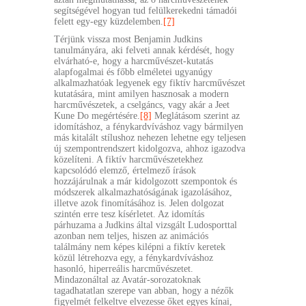
segítségével hogyan tud felülkerekedni támadói
felett egy-egy küzdelemben.
[7]
Térjünk vissza most Benjamin Judkins
tanulmányára, aki felveti annak kérdését, hogy
elvárható-e, hogy a harcművészet-kutatás
alapfogalmai és főbb elméletei ugyanúgy
alkalmazhatóak legyenek egy fiktív harcművészet
kutatására, mint amilyen hasznosak a modern
harcművészetek, a cselgáncs, vagy akár a Jeet
Kune Do megértésére.
[8]
Meglátásom szerint az
idomításhoz, a fénykardvíváshoz vagy bármilyen
más kitalált stílushoz nehezen lehetne egy teljesen
új szempontrendszert kidolgozva, ahhoz igazodva
közelíteni. A fiktív harcművészetekhez
kapcsolódó elemző, értelmező írások
hozzájárulnak a már kidolgozott szempontok és
módszerek alkalmazhatóságának igazolásához,
illetve azok finomításához is. Jelen dolgozat
szintén erre tesz kísérletet. Az idomítás
párhuzama a Judkins által vizsgált Ludosporttal
azonban nem teljes, hiszen az animációs
találmány nem képes kilépni a fiktív keretek
közül létrehozva egy, a fénykardvíváshoz
hasonló, hiperreális harcművészetet.
Mindazonáltal az Avatár-sorozatoknak
tagadhatatlan szerepe van abban, hogy a nézők
figyelmét felkeltve elvezesse őket egyes kínai,