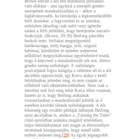
Brown szerint a női test maszkulin jelölőkkel
való ellátása – ami egyúttal a szereplő gender-
szerepének maszkulinizálása is – akkor a
leglátványosabb, ha birtokolja a legkiemelkedőbb
férfi ikonokat: a fegyvereket és az izmokat,
miközben látszólag csak azért veszi igénybe
ezeket a férfi jelölőket, hogy beteljesítse narratív
funkcióját. (Brown, 29-30) Beifong páncélba
burkolt teste, férfiakat megszégyenítő
hatékonysága, mély hangja, erős, szigorú
habitusa, kíméletlen és minden széptevést
nélkülöző megnyilatkozásai egyértelművé teszik,
hogy ő képviseli a maszkulinizált női test, illetve
gender-szerep szélsőségét. E szélsőséges
pozíciójánál fogva kitágítja a védtelen nő és a női
akcióhős oppozícióját, így Korra alakja e kettő
feloldásában jelenhet meg, és nem csupán az
előbbitől való elkülönböződésében. Nem csak a
szerelmi szál őrzi meg tehát Korra nőies vonásait,
hanem az is, hogy Beifong alakjának
viszonylatában a maszkulinizáló jelölők az ő
esetében kevésbé tűnnek szélsőségesnek. A női
hősiesség egy további példáját láthatjuk Beifong
azon akciójában is, amikor a „Turning the Tides”
című epizódban számára magától értetődően,
teljes önfeláldozással veti magát az életveszélyes
történések középpontjába, hogy minél több
embert mentsen meg.
[29]
Az egyik legnagyobb