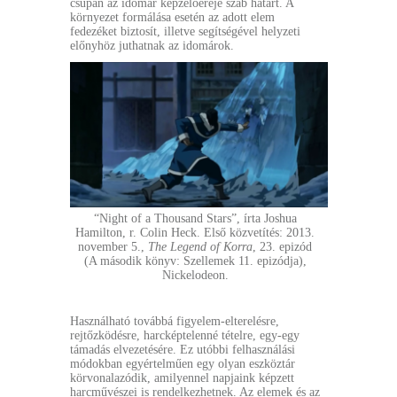
csupán az idomár képzelőereje szab határt. A
környezet formálása esetén az adott elem
fedezéket biztosít, illetve segítségével helyzeti
előnyhöz juthatnak az idomárok.
“Night of a Thousand Stars”, írta Joshua
Hamilton, r. Colin Heck. Első közvetítés: 2013.
november 5.,
The Legend of Korra
, 23. epizód
(A második könyv: Szellemek 11. epizódja),
Nickelodeon.
Használható továbbá figyelem-elterelésre,
rejtőzködésre, harcképtelenné tételre, egy-egy
támadás elvezetésére. Ez utóbbi felhasználási
módokban egyértelműen egy olyan eszköztár
körvonalazódik, amilyennel napjaink képzett
harcművészei is rendelkezhetnek. Az elemek és az