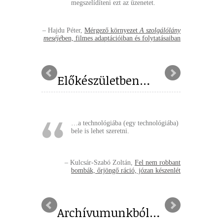
megszelídíteni ezt az üzenetet.
Hajdu Péter
Mérgező környezet
A szolgálólány
meséjé
ben, filmes adaptációiban és folytatásaiban
Előkészületben…
…a technológiába (egy technológiába)
bele is lehet szeretni.
Kulcsár-Szabó Zoltán
Fel nem robbant
bombák, őrjöngő ráció, józan készenlét
Archívumunkból…