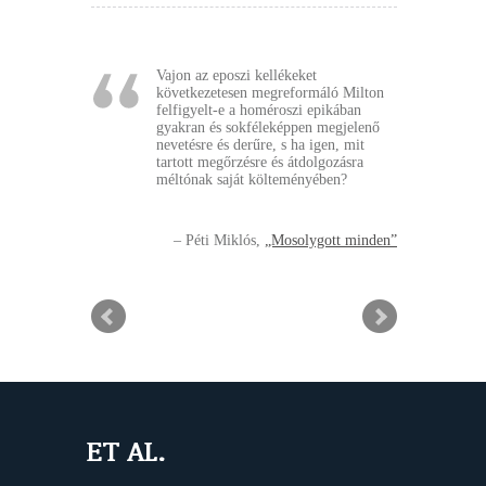
Vajon az eposzi kellékeket
következetesen megreformáló Milton
felfigyelt-e a homéroszi epikában
gyakran és sokféleképpen megjelenő
nevetésre és derűre, s ha igen, mit
tartott megőrzésre és átdolgozásra
méltónak saját költeményében?
Péti Miklós
„Mosolygott minden”
ET AL.