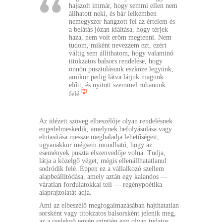
hajszolt immár, hogy semmi ellen nem
állhatott neki, és bár lelkemben
nemegyszer hangzott fel az értelem és
a belátás józan kiáltása, hogy térjek
haza, nem volt erőm megtenni. Nem
tudom, miként nevezzem ezt, ezért
váltig sem állíthatom, hogy valaminő
titokzatos balsors rendelése, hogy
önnön pusztulásunk eszköze legyünk,
amikor pedig látva látjuk magunk
előtt, és nyitott szemmel rohanunk
[2]
felé.
Az idézett szöveg elbeszélője olyan rendelésnek
engedelmeskedik, amelynek befolyásolása vagy
elutasítása messze meghaladja lehetőségeit,
ugyanakkor mégsem mondható, hogy az
események puszta elszenvedője volna. Tudja,
látja a közelgő véget, mégis ellenállhatatlanul
sodródik felé. Éppen ez a vállalkozó szellem
alapbeállítódása, amely aztán egy kalandos —
váratlan fordulatokkal teli — regénypoétika
alaprajzolatát adja.
Ami az elbeszélő megfogalmazásában hajthatatlan
sorsként vagy titokzatos balsorsként jelenik meg,
az a cselekvő egyén szintjén egy olyan tudatos