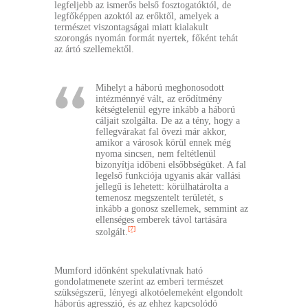
legfeljebb az ismerős belső fosztogatóktól, de
legfőképpen azoktól az erőktől, amelyek a
természet viszontagságai miatt kialakult
szorongás nyomán formát nyertek, főként tehát
az ártó szellemektől.
Mihelyt a háború meghonosodott
intézménnyé vált, az erődítmény
kétségtelenül egyre inkább a háború
cáljait szolgálta. De az a tény, hogy a
fellegvárakat fal övezi már akkor,
amikor a városok körül ennek még
nyoma sincsen, nem feltétlenül
bizonyítja időbeni elsőbbségüket. A fal
legelső funkciója ugyanis akár vallási
jellegű is lehetett: körülhatárolta a
temenosz megszentelt területét, s
inkább a gonosz szellemek, semmint az
ellenséges emberek távol tartására
[7]
szolgált.
Mumford időnként spekulatívnak ható
gondolatmenete szerint az emberi természet
szükségszerű, lényegi alkotóelemeként elgondolt
háborús agresszió, és az ehhez kapcsolódó