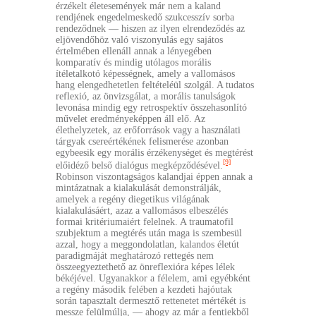
érzékelt életesemények már nem a kaland
rendjének engedelmeskedő szukcesszív sorba
rendeződnek — hiszen az ilyen elrendeződés az
eljövendőhöz való viszonyulás egy sajátos
értelmében ellenáll annak a lényegében
komparatív és mindig utólagos morális
ítéletalkotó képességnek, amely a vallomásos
hang elengedhetetlen feltételéül szolgál. A tudatos
reflexió, az önvizsgálat, a morális tanulságok
levonása mindig egy retrospektív összehasonlító
művelet eredményeképpen áll elő. Az
élethelyzetek, az erőforrások vagy a használati
tárgyak csereértékének felismerése azonban
egybeesik egy morális érzékenységet és megtérést
[9]
előidéző belső dialógus megképződésével.
Robinson viszontagságos kalandjai éppen annak a
mintázatnak a kialakulását demonstrálják,
amelyek a regény diegetikus világának
kialakulásáért, azaz a vallomásos elbeszélés
formai kritériumaiért felelnek. A traumatofil
szubjektum a megtérés után maga is szembesül
azzal, hogy a meggondolatlan, kalandos életút
paradigmáját meghatározó rettegés nem
összeegyeztethető az önreflexióra képes lélek
békéjével. Ugyanakkor a félelem, ami egyébként
a regény második felében a kezdeti hajóutak
során tapasztalt dermesztő rettenetet mértékét is
messze felülmúlja, — ahogy az már a fentiekből