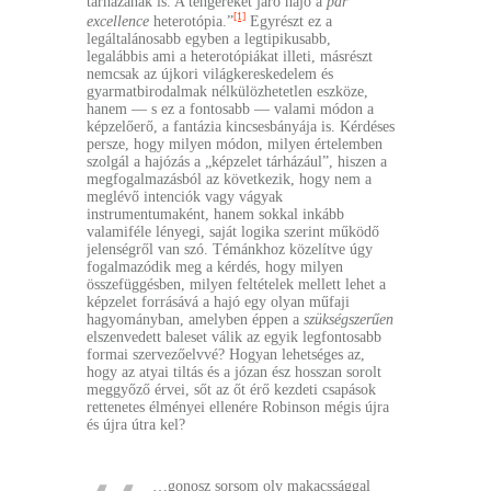
tárházának is. A tengereket járó hajó a
par
[1]
excellence
heterotópia.”
Egyrészt ez a
legáltalánosabb egyben a legtipikusabb,
legalábbis ami a heterotópiákat illeti, másrészt
nemcsak az újkori világkereskedelem és
gyarmatbirodalmak nélkülözhetetlen eszköze,
hanem — s ez a fontosabb — valami módon a
képzelőerő, a fantázia kincsesbányája is. Kérdéses
persze, hogy milyen módon, milyen értelemben
szolgál a hajózás a „képzelet tárházául”, hiszen a
megfogalmazásból az következik, hogy nem a
meglévő intenciók vagy vágyak
instrumentumaként, hanem sokkal inkább
valamiféle lényegi, saját logika szerint működő
jelenségről van szó. Témánkhoz közelítve úgy
fogalmazódik meg a kérdés, hogy milyen
összefüggésben, milyen feltételek mellett lehet a
képzelet forrásává a hajó egy olyan műfaji
hagyományban, amelyben éppen a
szükségszerűen
elszenvedett baleset válik az egyik legfontosabb
formai szervezőelvvé? Hogyan lehetséges az,
hogy az atyai tiltás és a józan ész hosszan sorolt
meggyőző érvei, sőt az őt érő kezdeti csapások
rettenetes élményei ellenére Robinson mégis újra
és újra útra kel?
…gonosz sorsom oly makacssággal