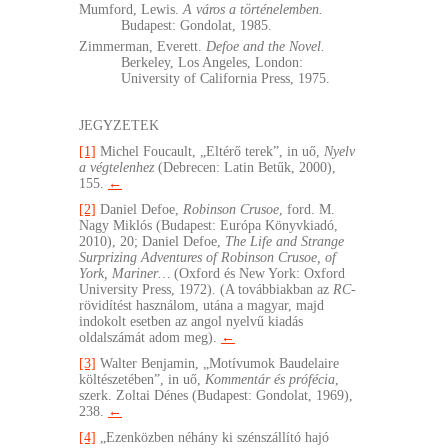
Mumford, Lewis.
A város a történelemben.
Budapest: Gondolat, 1985.
Zimmerman, Everett.
Defoe and the Novel.
Berkeley, Los Angeles, London:
University of California Press, 1975.
JEGYZETEK
[1]
Michel Foucault, „Eltérő terek”, in uő,
Nyelv
a végtelenhez
(Debrecen: Latin Betűk, 2000),
155.
←
[2]
Daniel Defoe,
Robinson Crusoe
, ford. M.
Nagy Miklós (Budapest: Európa Könyvkiadó,
2010), 20; Daniel Defoe,
The Life and Strange
Surprizing Adventures of Robinson Crusoe, of
York, Mariner…
(Oxford és New York: Oxford
University Press, 1972). (A továbbiakban az
RC
-
rövidítést használom, utána a magyar, majd
indokolt esetben az angol nyelvű kiadás
oldalszámát adom meg).
←
[3]
Walter Benjamin, „Motívumok Baudelaire
költészetében”, in uő,
Kommentár és prófécia
,
szerk. Zoltai Dénes (Budapest: Gondolat, 1969),
238.
←
[4]
„Ezenközben néhány ki szénszállító hajó