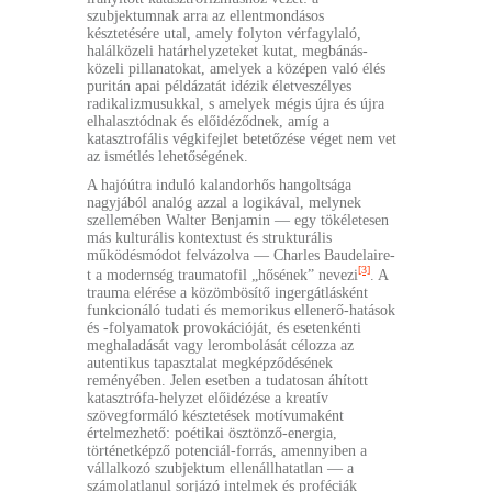
szubjektumnak arra az ellentmondásos
késztetésére utal, amely folyton vérfagylaló,
halálközeli határhelyzeteket kutat, megbánás-
közeli pillanatokat, amelyek a középen való élés
puritán apai példázatát idézik életveszélyes
radikalizmusukkal, s amelyek mégis újra és újra
elhalasztódnak és előidéződnek, amíg a
katasztrofális végkifejlet betetőzése véget nem vet
az ismétlés lehetőségének.
A hajóútra induló kalandorhős hangoltsága
nagyjából analóg azzal a logikával, melynek
szellemében Walter Benjamin — egy tökéletesen
más kulturális kontextust és strukturális
működésmódot felvázolva — Charles Baudelaire-
[3]
t a modernség traumatofil „hősének” nevezi
. A
trauma elérése a közömbösítő ingergátlásként
funkcionáló tudati és memorikus ellenerő-hatások
és -folyamatok provokációját, és esetenkénti
meghaladását vagy lerombolását célozza az
autentikus tapasztalat megképződésének
reményében. Jelen esetben a tudatosan áhított
katasztrófa-helyzet előidézése a kreatív
szövegformáló késztetések motívumaként
értelmezhető: poétikai ösztönző-energia,
történetképző potenciál-forrás, amennyiben a
vállalkozó szubjektum ellenállhatatlan — a
számolatlanul sorjázó intelmek és proféciák