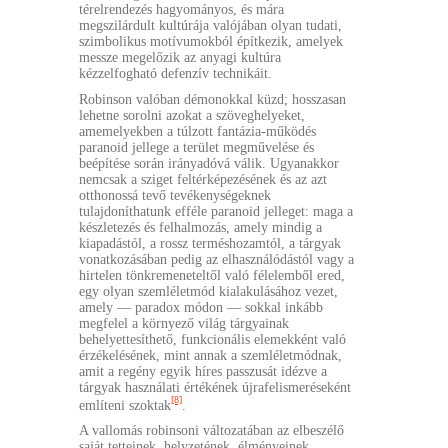
térelrendezés hagyományos, és mára
megszilárdult kultúrája valójában olyan tudati,
szimbolikus motívumokból építkezik, amelyek
messze megelőzik az anyagi kultúra
kézzelfogható defenzív technikáit.
Robinson valóban démonokkal küzd; hosszasan
lehetne sorolni azokat a szöveghelyeket,
amemelyekben a túlzott fantázia-működés
paranoid jellege a terület megművelése és
beépítése során irányadóvá válik. Ugyanakkor
nemcsak a sziget feltérképezésének és az azt
otthonossá tevő tevékenységeknek
tulajdoníthatunk efféle paranoid jelleget: maga a
készletezés és felhalmozás, amely mindig a
kiapadástól, a rossz terméshozamtól, a tárgyak
vonatkozásában pedig az elhasználódástól vagy a
hirtelen tönkremeneteltől való félelemből ered,
egy olyan szemléletmód kialakulásához vezet,
amely — paradox módon — sokkal inkább
megfelel a környező világ tárgyainak
behelyettesíthető, funkcionális elemekként való
érzékelésének, mint annak a szemléletmódnak,
amit a regény egyik híres passzusát idézve a
tárgyak használati értékének újrafelismeréseként
[8]
említeni szoktak
.
A vallomás robinsoni változatában az elbeszélő
saját tetteinek, helyzetének, élményeinek