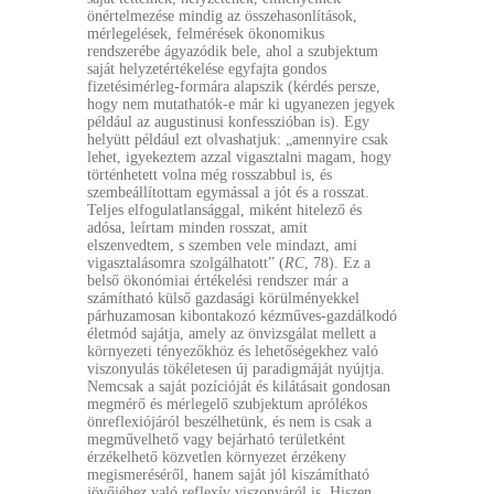
önértelmezése mindig az összehasonlítások,
mérlegelések, felmérések ökonomikus
rendszerébe ágyazódik bele, ahol a szubjektum
saját helyzetértékelése egyfajta gondos
fizetésimérleg-formára alapszik (kérdés persze,
hogy nem mutathatók-e már ki ugyanezen jegyek
például az augustinusi konfesszióban is). Egy
helyütt például ezt olvashatjuk: „amennyire csak
lehet, igyekeztem azzal vigasztalni magam, hogy
történhetett volna még rosszabbul is, és
szembeállítottam egymással a jót és a rosszat.
Teljes elfogulatlansággal, miként hitelező és
adósa, leírtam minden rosszat, amit
elszenvedtem, s szemben vele mindazt, ami
vigasztalásomra szolgálhatott” (
RC
, 78). Ez a
belső ökonómiai értékelési rendszer már a
számítható külső gazdasági körülményekkel
párhuzamosan kibontakozó kézműves-gazdálkodó
életmód sajátja, amely az önvizsgálat mellett a
környezeti tényezőkhöz és lehetőségekhez való
viszonyulás tökéletesen új paradigmáját nyújtja.
Nemcsak a saját pozícióját és kilátásait gondosan
megmérő és mérlegelő szubjektum aprólékos
önreflexiójáról beszélhetünk, és nem is csak a
megművelhető vagy bejárható területként
érzékelhető közvetlen környezet érzékeny
megismeréséről, hanem saját jól kiszámítható
jövőjéhez való reflexív viszonyáról is. Hiszen