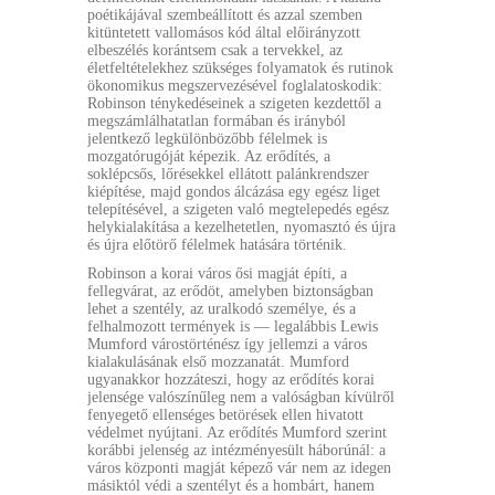
poétikájával szembeállított és azzal szemben
kitüntetett vallomásos kód által előirányzott
elbeszélés korántsem csak a tervekkel, az
életfeltételekhez szükséges folyamatok és rutinok
ökonomikus megszervezésével foglalatoskodik:
Robinson ténykedéseinek a szigeten kezdettől a
megszámlálhatatlan formában és irányból
jelentkező legkülönbözőbb félelmek is
mozgatórugóját képezik. Az erődítés, a
soklépcsős, lőrésekkel ellátott palánkrendszer
kiépítése, majd gondos álcázása egy egész liget
telepítésével, a szigeten való megtelepedés egész
helykialakítása a kezelhetetlen, nyomasztó és újra
és újra előtörő félelmek hatására történik.
Robinson a korai város ősi magját építi, a
fellegvárat, az erődöt, amelyben biztonságban
lehet a szentély, az uralkodó személye, és a
felhalmozott termények is — legalábbis Lewis
Mumford várostörténész így jellemzi a város
kialakulásának első mozzanatát. Mumford
ugyanakkor hozzáteszi, hogy az erődítés korai
jelensége valószínűleg nem a valóságban kívülről
fenyegető ellenséges betörések ellen hivatott
védelmet nyújtani. Az erődítés Mumford szerint
korábbi jelenség az intézményesült háborúnál: a
város központi magját képező vár nem az idegen
másiktól védi a szentélyt és a hombárt, hanem