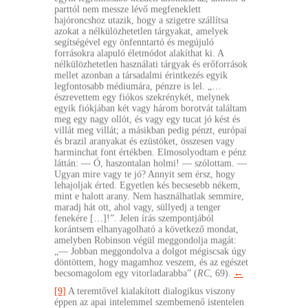
parttól nem messze lévő megfeneklett
hajóroncshoz utazik, hogy a szigetre szállítsa
azokat a nélkülözhetetlen tárgyakat, amelyek
segítségével egy önfenntartó és megújuló
forrásokra alapuló életmódot alakíthat ki. A
nélkülözhetetlen használati tárgyak és erőforrások
mellet azonban a társadalmi érintkezés egyik
legfontosabb médiumára, pénzre is lel. „…
észrevettem egy fiókos szekrénykét, melynek
egyik fiókjában két vagy három borotvát találtam
meg egy nagy ollót, és vagy egy tucat jó kést és
villát meg villát; a másikban pedig pénzt, európai
és brazil aranyakat és ezüstöket, összesen vagy
harminchat font értékben. Elmosolyodtam e pénz
láttán: — Ó, haszontalan holmi! — szólottam. —
Ugyan mire vagy te jó? Annyit sem érsz, hogy
lehajoljak érted. Egyetlen kés becsesebb nékem,
mint e halott arany. Nem használhatlak semmire,
maradj hát ott, ahol vagy, süllyedj a tenger
fenekére […]!”. Jelen írás szempontjából
korántsem elhanyagolható a következő mondat,
amelyben Robinson végül meggondolja magát:
„— Jobban meggondolva a dolgot mégiscsak úgy
döntöttem, hogy magamhoz veszem, és az egészet
becsomagolom egy vitorladarabba” (
RC
, 69).
←
[9]
A teremtővel kialakított dialogikus viszony
éppen az apai intelemmel szembemenő istentelen