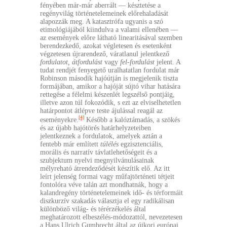
fényében már-már aberrált — késztetése a
regényvilág történetelemeinek előrehaladását
alapozzák meg. A katasztrófa ugyanis a szó
etimológiájából kiindulva a valami ellenében —
az események előre látható linearitásával szemben
berendezkedő, azokat végletesen és esetenként
végzetesen újrarendező, váratlanul jelentkező
fordulatot, átfordulást
vagy
fel-fordulást
jelent. A
tudat rendjét fenyegető uralhatatlan fordulat már
Robinson második hajóútján is megjelenik tiszta
formájában, amikor a hajóját sújtó vihar hatására
rettegése a félelmi készenlét legszélső pontjáig,
illetve azon túl fokozódik, s ezt az elviselhetetlen
határpontot átlépve teste ájulással reagál az
[4]
eseményekre.
Később a kalóztámadás, a szökés
és az újabb hajótörés határhelyzeteiben
jelentkeznek a fordulatok, amelyek aztán a
fentebb már említett
túlélés
egzisztenciális,
morális és narratív távlatlehetőségeit és a
szubjektum nyelvi megnyilvánulásainak
mélyreható átrendeződését készítik elő. Az itt
leírt jelenség formai vagy műfajtörténeti tétjeit
fontolóra véve talán azt mondhatnák, hogy a
kalandregény történetelemeinek idő- és térformáit
diszkurzív szakadás választja el egy radikálisan
különböző világ- és térérzékelés által
meghatározott elbeszélés-módozattól, nevezetesen
a Hans Ulrich Gumbrecht által az újkori európai