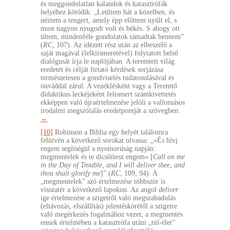
és meggondolatlan kalandok és katasztrófák
helyéhez kötődik. „Leültem hát a közelben, és
néztem a tengert, amely épp előttem nyúlt el, s
most nagyon nyugodt volt és békés. S ahogy ott
ültem, mindenféle gondolatok támadtak bennem”
(
RC
, 107). Az idézett rész után az elbeszélő a
saját magával (lelkiismeretével) folytatott belső
dialógusát írja le naplójában. A teremtett világ
eredetét és célját firtató kérdések sorjázása
természetesen a gondviselés tudatosulásával és
önváddal zárul. A vezeklésként vagy a Teremtő
didaktikus leckéjeként felismert számkivettetés
ekképpen való újraértelmezése jelöli a vallomásos
irodalmi megszólalás eredetpontját a szövegben.
←
[10]
Robinson a Biblia egy helyét találomra
felütvén a következő sorokat olvassa: „»És hívj
engem segítségül a nyomorúság napján:
megmentelek és te dicsőítesz engem« [
Call on me
in the Day of Trouble, and I will deliver thee, and
thou shalt glorify me
]” (
RC
, 109; 94). A
„megmentelek” szó értelmezése többször is
visszatér a következő lapokon. Az angol
deliver
ige értelmezése a szigetről való megszabadulás
(eltávozás, elszállítás) jelentéskörétől a szigetre
való megérkezés fogalmához vezet; a megmentés
ennek értelmében a katasztrófa utáni „túl-élet”