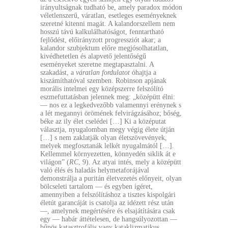
irányultságnak tudható be, amely paradox módon
véletlenszerű, váratlan, esetleges eseményeknek
szeretné kitenni magát. A kalandorszellem nem
hosszú távú kalkulálhatóságot, fenntartható
fejlődést, előirányzott progressziót akar; a
kalandor szubjektum előre megjósolhatatlan,
kivédhetetlen és alapvető jelentőségű
eseményeket szeretne megtapasztalni. A
szakadást, a
váratlan fordulatot
óhajtja a
kiszámíthatóval szemben. Robinson apjának
morális intelmei egy középszerre felszólító
eszmefuttatásban jelennek meg: „középütt élni:
— nos ez a legkedvezőbb valamennyi erénynek s
a lét megannyi örömének felvirágzásához; bőség,
béke az ily élet cselédei […] Ki a középutat
választja, nyugalomban megy végig élete útján
[…] s nem zaklatják olyan életszövevények,
melyek megfosztanák lelkét nyugalmától […].
Kellemmel környezetten, könnyedén siklik át e
világon” (
RC
, 9). Az atyai intés, mely a középütt
való élés és haladás helymetaforájával
demonstrálja a puritán életvezetés előnyeit, olyan
bölcseleti tartalom — és egyben ígéret,
amennyiben a felszólításhoz a tisztes kispolgári
életút garancáját is csatolja az idézett rész után
—, amelynek megértésére és elsajátítására csak
egy — habár áttételesen, de hangsúlyozottan —
bűnös katasztrofális vagy kataklizmatikus