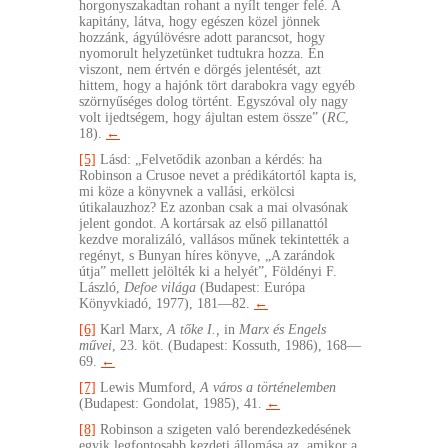
horgonyszakadtan rohant a nyílt tenger felé. A
kapitány, látva, hogy egészen közel jönnek
hozzánk, ágyúlövésre adott parancsot, hogy
nyomorult helyzetünket tudtukra hozza. Én
viszont, nem értvén e dörgés jelentését, azt
hittem, hogy a hajónk tört darabokra vagy egyéb
szörnyűséges dolog történt. Egyszóval oly nagy
volt ijedtségem, hogy ájultan estem össze” (
RC
,
18).
←
[5]
Lásd: „Felvetődik azonban a kérdés: ha
Robinson a Crusoe nevet a prédikátortól kapta is,
mi köze a könyvnek a vallási, erkölcsi
útikalauzhoz? Ez azonban csak a mai olvasónak
jelent gondot. A kortársak az első pillanattól
kezdve moralizáló, vallásos műnek tekintették a
regényt, s Bunyan híres könyve, „A zarándok
útja” mellett jelölték ki a helyét”, Földényi F.
László,
Defoe világa
(Budapest: Európa
Könyvkiadó, 1977), 181—82.
←
[6]
Karl Marx,
A tőke I.,
in
Marx és Engels
művei
, 23. köt. (Budapest: Kossuth, 1986), 168—
69.
←
[7]
Lewis Mumford,
A város a történelemben
(Budapest: Gondolat, 1985), 41.
←
[8]
Robinson a szigeten való berendezkedésének
egyik legfontosabb kezdeti állomása az, amikor a