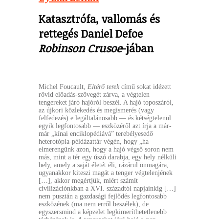
Katasztrófa, vallomás és
rettegés Daniel Defoe
Robinson Crusoe
-jában
Michel Foucault,
Eltérő terek
című sokat idézett
rövid előadás-szövegét zárva, a végtelen
tengereket járó hajóról beszél. A hajó toposzáról,
az újkori közlekedés és megismerés (vagy
felfedezés) e legáltalánosabb — és kétségtelenül
egyik legfontosabb — eszközéről azt írja a már-
már „kínai enciklopédiává” terebélyesedő
heterotópia-példázattár végén, hogy „ha
elmerengünk azon, hogy a hajó végső soron nem
más, mint a tér egy úszó darabja, egy hely nélküli
hely, amely a saját életét éli, rázárul önmagára,
ugyanakkor kiteszi magát a tenger végtelenjének
[…], akkor megértjük, miért számít
civilizációnkban a XVI. századtól napjainkig […]
nem pusztán a gazdasági fejlődés legfontosabb
eszközének (ma nem erről beszélek), de
egyszersmind a képzelet legkimeríthetetlenebb