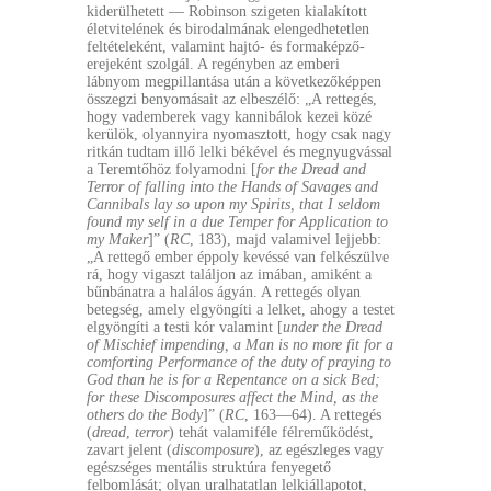
kiderülhetett — Robinson szigeten kialakított
életvitelének és birodalmának elengedhetetlen
feltételeként, valamint hajtó- és formaképző-
erejeként szolgál. A regényben az emberi
lábnyom megpillantása után a következőképpen
összegzi benyomásait az elbeszélő: „A rettegés,
hogy vademberek vagy kannibálok kezei közé
kerülök, olyannyira nyomasztott, hogy csak nagy
ritkán tudtam illő lelki békével és megnyugvással
a Teremtőhöz folyamodni [
for the Dread and
Terror of falling into the Hands of Savages and
Cannibals lay so upon my Spirits, that I seldom
found my self in a due Temper for Application to
my Maker
]” (
RC
, 183), majd valamivel lejjebb:
„A rettegő ember éppoly kevéssé van felkészülve
rá, hogy vigaszt találjon az imában, amiként a
bűnbánatra a halálos ágyán. A rettegés olyan
betegség, amely elgyöngíti a lelket, ahogy a testet
elgyöngíti a testi kór valamint [
under the Dread
of Mischief impending, a Man is no more fit for a
comforting Performance of the duty of praying to
God than he is for a Repentance on a sick Bed;
for these Discomposures affect the Mind, as the
others do the Body
]” (
RC
, 163—64). A rettegés
(
dread
,
terror
) tehát valamiféle félreműködést,
zavart jelent (
discomposure
), az egészleges vagy
egészséges mentális struktúra fenyegető
felbomlását; olyan uralhatatlan lelkiállapotot,