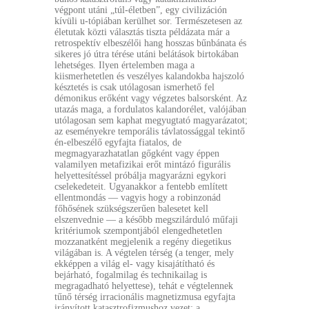
végpont utáni „túl-életben”, egy civilizáción
kívüli u-tópiában kerülhet sor. Természetesen az
életutak közti választás tiszta példázata már a
retrospektív elbeszélői hang hosszas bűnbánata és
sikeres jó útra térése utáni belátások birtokában
lehetséges. Ilyen értelemben maga a
kiismerhetetlen és veszélyes kalandokba hajszoló
késztetés is csak utólagosan ismerhető fel
démonikus erőként vagy végzetes balsorsként. Az
utazás maga, a fordulatos kalandorélet, valójában
utólagosan sem kaphat megyugtató magyarázatot;
az eseményekre temporális távlatossággal tekintő
én-elbeszélő egyfajta fiatalos, de
megmagyarazhatatlan gőgként vagy éppen
valamilyen metafizikai erőt mintázó figurális
helyettesítéssel próbálja magyarázni egykori
cselekedeteit. Ugyanakkor a fentebb említett
ellentmondás — vagyis hogy a robinzonád
főhősének szükségszerűen balesetet kell
elszenvednie — a később megszilárduló műfaji
kritériumok szempontjából elengedhetetlen
mozzanatként megjelenik a regény diegetikus
világában is. A végtelen térség (a tenger, mely
ekképpen a világ el- vagy kisajátítható és
bejárható, fogalmilag és technikailag is
megragadható helyettese), tehát e végtelennek
tűnő térség irracionális magnetizmusa egyfajta
irányított katasztrofizmushoz vezet: a