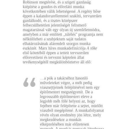
Robinson megtérése, és a szigeti gazdaság
kiépítése a gondos és előrelátó munka
következtében válik lehetségessé. A regény hőse
éppen a kalandorszellemmel szakító, tervszerűen
gazdálkodó, és a tisztes középszer
felbecsülhetetlen jelentőségét felismerő
magatartással vált egy olyan új szemléletmódra,
amelyben a már említett „túlélés” programja nem
nélkülözheti a szubjektum saját tudatos
elhatározásának alárendelt szorgos munka
eszközét. Marx híres munkadefiníciója
A tőke
első kötetéből éppen a tetteit tervszerűen
előrevetíteni és tervezni képtelen állat
tevékenységétől megkülönböztetve áll elő:
…a pók a takácséhoz hasonló
műveleteket végez, a méh pedig
viaszsejtjeinek felépítésével nem egy
építőmestert megszégyenít. De a
legrosszabb építőmestert eleve a
legjobb méh fölé helyezi az, hogy
fejében már felépítette a sejtet, mielőtt
viaszból megépítené. A munkafolyamat
révén olyan eredmény jön létre, mely
megkezdésekor a munkás
elképzelésében már előzetesen
megvolt. A munkás nemcsak létrehozza