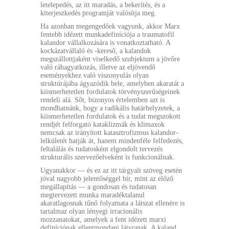
letelepedés, az itt maradás, a bekerítés, és a
kiterjeszkedés programját valósítja meg.
Ha azonban megengedőek vagyunk, akkor Marx
fentebb idézett munkadefiníciója a traumatofil
kalandor vállalkozására is vonatkoztatható. A
kockázatvállaló és -kereső, a kalandok
megszállottjaként viselkedő szubjektum a jövőre
való ráhagyatkozás, illetve az eljövendő
eseményekhez való viszonyulás olyan
struktúrájába ágyazódik bele, amelyben akaratát a
kiismerhetetlen fordulatok törvényszerűségeinek
rendeli alá. Sőt, bizonyos értelemben azt is
mondhatnánk, hogy a radikális határhelyzetek, a
kiismerhetetlen fordulatok és a tudat megszokott
rendjét felforgató kataklizmák és klimaxok
nemcsak az irányított katasztrofizmus kalandor-
lelkületét hatják át, hanem mindenféle felfedezés,
feltalálás és tudatosként elgondolt tervezés
strukturális szervezőelveként is funkcionálnak.
Ugyanakkor — és ez az itt tárgyalt szöveg esetén
jóval nagyobb jelentőséggel bír, mint az előző
megállapítás — a gondosan és tudatosan
megtervezett munka maradéktalanul
akaratlagosnak tűnő folyamata a látszat ellenére is
tartalmaz olyan lényegi irracionális
mozzanatokat, amelyek a fent idézett marxi
definíciónak ellentmondani látszanak. A kaland