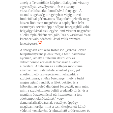
amely a Teremtőhöz kiépített dialogikus viszony
egyensúlyát veszélyezteti, és e viszony
visszafordíthatatlan bomlásával fenyeget. A
mentális egészség a regényben végig a testi
funkciókkal párhuzamos állapotként jelenik meg,
hiszen Robinson megtérése a naplójában leírt
események szerint épp a súlyos betegségből való
felgyógyulással esik egybe, ami viszont nagyrészt
a lelki táplálékként szolgáló Írás olvasásával és az
Istenhez való odafordulással válik számára
[10]
lehetségessé.
A szorgosan építkező Robinson „városa” olyan
felépítményként jelenik meg a fenti passzusok
nyomán, amely a félelem destruktív és
dekomponáló erejének támadásait hívatott
elhárítani. A félelem és a rettegés motívuma
azonban nem valamiféle kívülről jövő, jól
elkülöníthető fenyegetésként nehezedik a
szubjektumra; a
lélek betegsége
, mely a tudat
megnyugtató rendjét, a lélek békéjét és a
háborítatlan belső dialógust fenyegeti, nem más,
mint a szubjektumon belüli eredendő törés, és a
mentális összeomlással párhuzamosan a test
„dekomponolálódásának” vagy
dematerializálódásának veszélyét éppúgy
magában hordja, mint a test kiterjesztett külső
védelmi vonalaként értelmezhető erődrendszer és