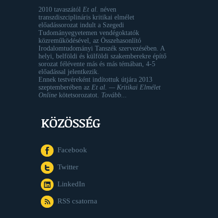
2010 tavaszától
Et al.
néven
transzdiszciplináris kritikai elmélet
előadássorozat indult a Szegedi
Tudományegyetemen vendégoktatók
közreműködésével, az Összehasonlító
Irodalomtudományi Tanszék szervezésében. A
helyi, belföldi és külföldi szakemberekre építő
sorozat félévente más és más témában, 4-5
előadással jelentkezik.
Ennek testvéreként indítottuk útjára 2013
szeptemberében az
Et al. — Kritikai Elmélet
Online
kötetsorozatot.
Tovább...
KÖZÖSSÉG
Facebook
Twitter
LinkedIn
RSS csatorna