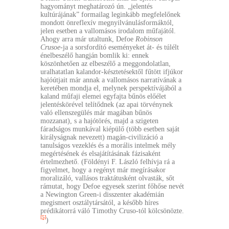
hagyományt meghatározó ún. „jelentés
kultúrájának” formailag leginkább megfelelőnek
mondott önreflexív megnyilvánulásformáktól,
jelen esetben a vallomásos irodalom műfajától.
Ahogy arra már utaltunk, Defoe
Robinson
Crusoe
-ja a sorsfordító eseményeket át- és túlélt
énelbeszélő hangján bomlik ki: ennek
köszönhetően az elbeszélő a meggondolatlan,
uralhatatlan kalandor-késztetésektől fűtött ifjúkor
hajóútjait már annak a vallomásos narratívának a
keretében mondja el, melynek perspektívájából a
kaland műfaji elemei egyfajta bűnös előélet
jelentéskörével telítődnek (az apai törvénynek
való ellenszegülés már magában bűnös
mozzanat), s a hajótörés, majd a szigeten
fáradságos munkával kiépülő (több esetben saját
királyságnak nevezett) magán-civilizáció a
tanulságos vezeklés és a morális intelmek mély
megértésének és elsajátításának fázisaként
értelmezhető. (Földényi F. László felhívja rá a
figyelmet, hogy a regényt már megírásakor
moralizáló, vallásos traktátusként olvasták, sőt
rámutat, hogy Defoe egyesek szerint főhőse nevét
a Newington Green-i disszenter akadémián
megismert osztálytársától, a később híres
prédikátorrá váló Timothy Cruso-tól kölcsönözte.
[5]
)