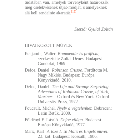
tudatában van, amelyek törvényként határozzák
meg cselekvésének útját-módját, s amelyeknek
[12]
alá kell rendelnie akaratát.
Szerző: Gyulai Zoltán
HIVATKOZOTT MŰVEK
Benjamin, Walter.
Kommentár és prófécia
,
szerkesztette Zoltai Dénes. Budapest:
Gondolat, 1969.
Defoe, Daniel.
Robinson Crusoe.
Fordította M.
Nagy Miklós. Budapest: Európa
Könyvkiadó, 2010.
Defoe, Daniel.
The Life and Strange Surprizing
Adventures of Robinson Crusoe, of York,
Mariner…
Oxford és New York: Oxford
University Press, 1972.
Foucault, Michel.
Nyelv a végtelenhez.
Debrecen:
Latin Betűk, 2000.
Földényi F. László.
Defoe világa.
Budapest:
Európa Könyvkiadó, 1977.
Marx, Karl.
A tőke I.
In
Marx és Engels művei.
23. köt. Budapest: Kossuth, 1986.