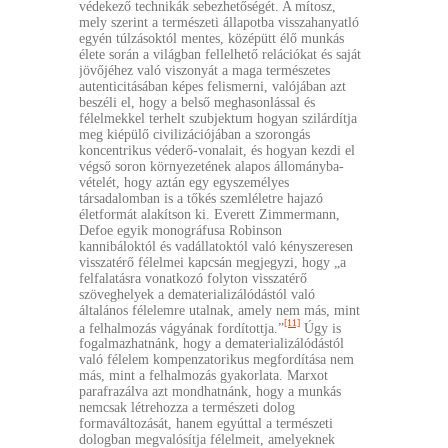
védekező technikák sebezhetőségét. A mítosz,
mely szerint a természeti állapotba visszahanyatló
egyén túlzásoktól mentes, középütt élő munkás
élete során a világban fellelhető relációkat és saját
jövőjéhez való viszonyát a maga természetes
autenticitásában képes felismerni, valójában azt
beszéli el, hogy a belső meghasonlással és
félelmekkel terhelt szubjektum hogyan szilárdítja
meg kiépülő civilizációjában a szorongás
koncentrikus véderő-vonalait, és hogyan kezdi el
végső soron környezetének alapos állományba-
vételét, hogy aztán egy egyszemélyes
társadalomban is a tőkés szemléletre hajazó
életformát alakítson ki. Everett Zimmermann,
Defoe egyik monográfusa Robinson
kannibáloktól és vadállatoktól való kényszeresen
visszatérő félelmei kapcsán megjegyzi, hogy „a
felfalatásra vonatkozó folyton visszatérő
szöveghelyek a dematerializálódástól való
általános félelemre utalnak, amely nem más, mint
[11]
a felhalmozás vágyának fordítottja.”
Úgy is
fogalmazhatnánk, hogy a dematerializálódástól
való félelem kompenzatorikus megfordítása nem
más, mint a felhalmozás gyakorlata. Marxot
parafrazálva azt mondhatnánk, hogy a munkás
nemcsak létrehozza a természeti dolog
formaváltozását, hanem egyúttal a természeti
dologban megvalósítja félelmeit, amelyeknek