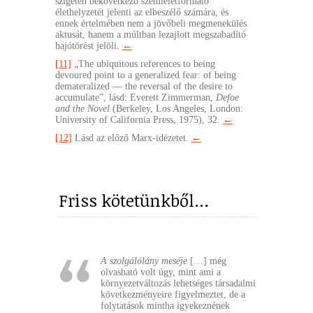
szigeten bekövetkező szemléletformáló
élethelyzetét jelenti az elbeszélő számára, és
ennek értelmében nem a jövőbeli megmenekülés
aktusát, hanem a múltban lezajlott megszabadító
hajótörést jelöli.
←
[11]
„The ubiquitous references to being
devoured point to a generalized fear: of being
demateralized — the reversal of the desire to
accumulate”, lásd: Everett Zimmerman,
Defoe
and the Novel
(Berkeley, Los Angeles, London:
University of California Press, 1975), 32.
←
[12]
Lásd az előző Marx-idézetet.
←
Friss kötetünkből…
A szolgálólány meséje
[…] még
olvasható volt úgy, mint ami a
környezetváltozás lehetséges társadalmi
következményeire figyelmeztet, de a
folytatások mintha igyekeznének